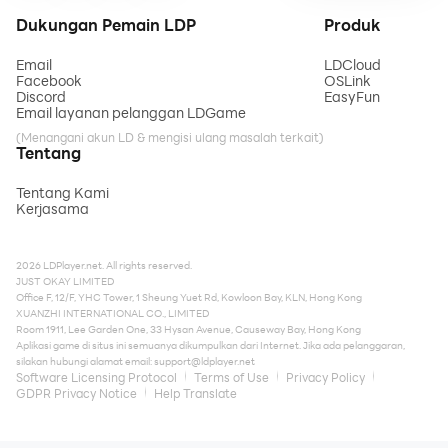
Dukungan Pemain LDP
Produk
Email
LDCloud
Facebook
OSLink
Discord
EasyFun
Email layanan pelanggan LDGame
(Menangani akun LD & mengisi ulang masalah terkait)
Tentang
Tentang Kami
Kerjasama
2026 LDPlayer.net. All rights reserved.
JUST OKAY LIMITED
Office F, 12/F, YHC Tower, 1 Sheung Yuet Rd, Kowloon Bay, KLN, Hong Kong
XUANZHI INTERNATIONAL CO., LIMITED
Room 1911, Lee Garden One, 33 Hysan Avenue, Causeway Bay, Hong Kong
Aplikasi game di situs ini semuanya dikumpulkan dari Internet. Jika ada pelanggaran,
silakan hubungi alamat email:
support@ldplayer.net
Software Licensing Protocol
Terms of Use
Privacy Policy
GDPR Privacy Notice
Help Translate