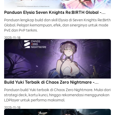
Panduan Elysia Seven Knights Re:BIRTH Global -
Skill, Build, dan Update Terbaru
Panduan lengkap build dan skill Elysia di Seven Knights Re:Birth
Global. Pelajari kemampuan, efek, dan sinerginya untuk mode
PvE dan PvP terkini.
2025-11-18
Build Yuki Terbaik di Chaos Zero Nightmare -
Panduan Mendalam untuk Pemain Veteran
Panduan build Yuki terbaik di Chaos Zero Nightmare. Mulai dari
strategi deck, kartu kunci, hingga rekomendasi menggunakan
LDPlayer untuk performa maksimal.
2025-11-18