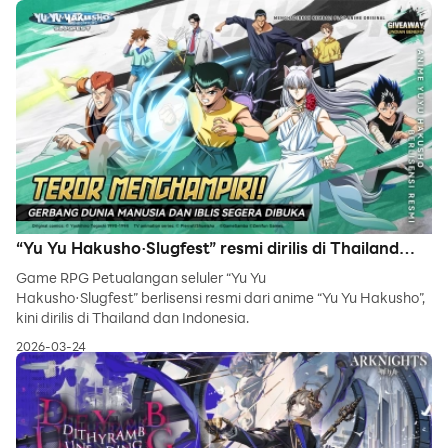
“Yu Yu Hakusho·Slugfest” resmi dirilis di Thailand
dan Indonesia! Dapatkan 1M Hadiah Pra-registrasi!
Game RPG Petualangan seluler “Yu Yu
Hakusho·Slugfest” berlisensi resmi dari anime “Yu Yu Hakusho”,
kini dirilis di Thailand dan Indonesia.
2026-03-24