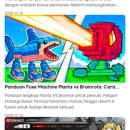
dengan imbalan bonus permanen. Rebirth memungkinkan
pemain memulai ulang permainan dengan keuntungan dari
2025-11-13
peningkatan kumulatif yang membuat progresi selanjutnya
lebih cepat dan lebih efisien.
Panduan Fuse Machine Plants vs Brainrots: Cara
Membuka, Menggabungkan, dan Mendapatkan
Panduan lengkap Plants VS Brainrot untuk pemula. Pelajari
Keuntungan
strategi dasar, formasi tanaman, mutasi, hingga rebirth &
fusion untuk hadapi Brainrot terkuat.
2025-11-13