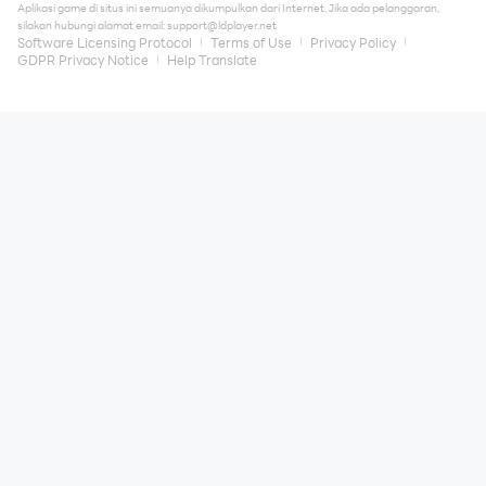
Aplikasi game di situs ini semuanya dikumpulkan dari Internet. Jika ada pelanggaran,
silakan hubungi alamat email:
support@ldplayer.net
Software Licensing Protocol
Terms of Use
Privacy Policy
GDPR Privacy Notice
Help Translate