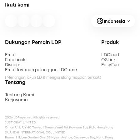
Ikuti kami
Indonesia
Dukungan Pemain LDP
Produk
Email
LDCloud
Facebook
OSLink
Discord
EasyFun
Email layanan pelanggan LDGame
(Menangani akun LD & mengisi ulang masalah terkait)
Tentang
Tentang Kami
Kerjasama
2026 LDPlayer.net. All rights reserved.
JUST OKAY LIMITED
Office F, 12/F, YHC Tower, 1 Sheung Yuet Rd, Kowloon Bay, KLN, Hong Kong
XUANZHI INTERNATIONAL CO., LIMITED
Room 1911, Lee Garden One, 33 Hysan Avenue, Causeway Bay, Hong Kong