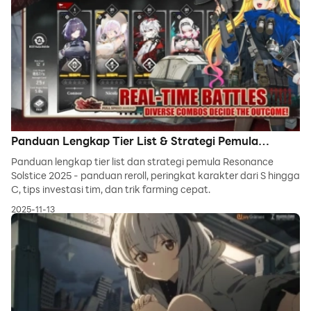
Panduan Lengkap Tier List & Strategi Pemula
Resonance Solstice
Panduan lengkap tier list dan strategi pemula Resonance
Solstice 2025 - panduan reroll, peringkat karakter dari S hingga
C, tips investasi tim, dan trik farming cepat.
2025-11-13