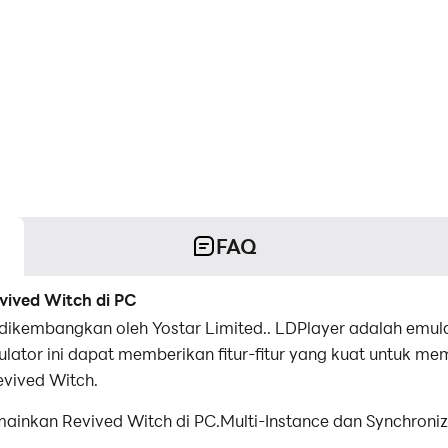
FAQ
ived Witch di PC
ikembangkan oleh Yostar Limited.. LDPlayer adalah emula
lator ini dapat memberikan fitur-fitur yang kuat untuk
vived Witch.
nkan Revived Witch di PC.Multi-Instance dan Synchroniz
pa emulator dan memulai proses sinkronisasi.Ikat akun 