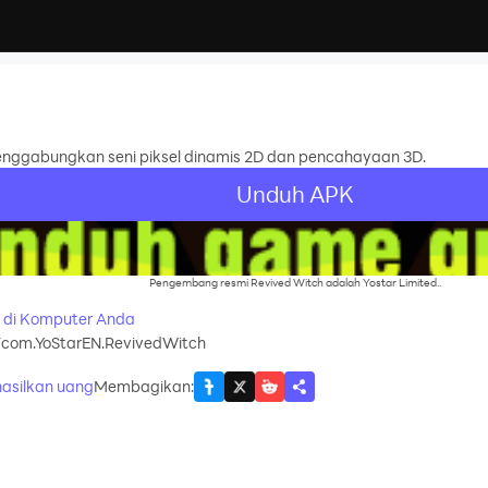
nggabungkan seni piksel dinamis 2D dan pencahayaan 3D.
Unduh APK
Pengembang resmi Revived Witch adalah Yostar Limited..
 di Komputer Anda
7
com.YoStarEN.RevivedWitch
asilkan uang
Membagikan
: