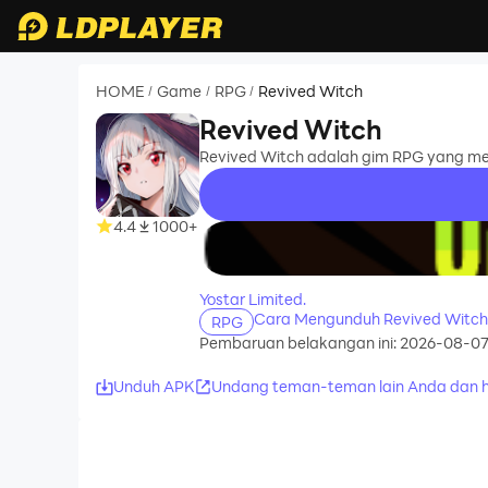
HOME
Game
RPG
Revived Witch
/
/
/
Revived Witch
Revived Witch adalah gim RPG yang me
4.4
1000+
recommend
Yostar Limited.
Cara Mengunduh Revived Witch
RPG
Pembaruan belakangan ini: 2026-08-0
Unduh APK
Undang teman-teman lain Anda dan h