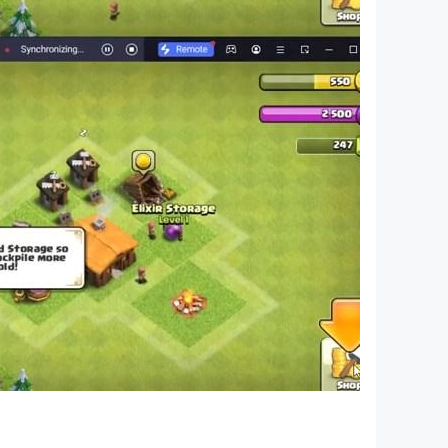
adphone untuk pengalaman yang lebih baik.