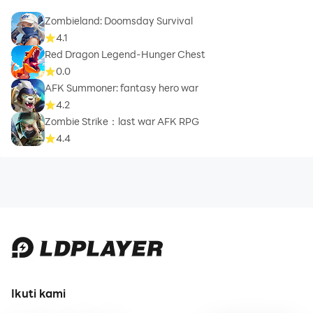
Zombieland: Doomsday Survival
4.1
Red Dragon Legend-Hunger Chest
0.0
AFK Summoner: fantasy hero war
4.2
Zombie Strike：last war AFK RPG
4.4
Ikuti kami