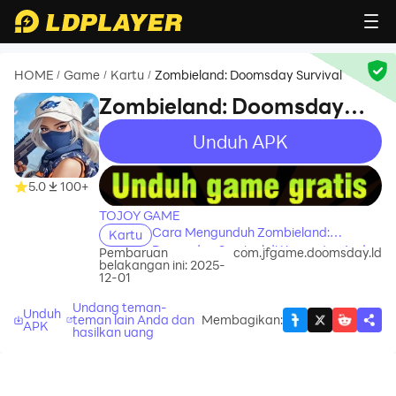
HOME
Game
Kartu
Zombieland: Doomsday Survival
/
/
/
Zombieland: Doomsday
Survival
Unduh APK
recommend
recommend
5.0
100+
TOJOY GAME
Cara Mengunduh Zombieland:
Kartu
Doomsday Survival di Komputer Anda
Pembaruan
com.jfgame.doomsday.ld
belakangan ini: 2025-
12-01
Undang teman-
Unduh
teman lain Anda dan
Membagikan
:
APK
hasilkan uang