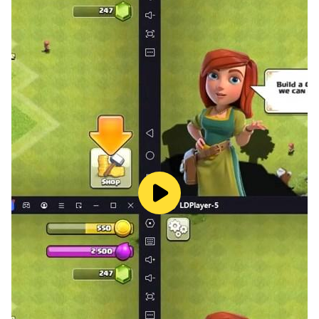
Who you bring to fight really matters! Recruit the strike
force and pick a squad of six powerful heroes wisely
for victory!
[More than an Idle Game]
Climb up the Unknown Tower for nonstop challenges,
complete missions from various heroes in Agency,
launch an all-out attack in the Road of Fury, forge
powerful gears for your heroes, help friends defeat
Bosses for special rewards, and enter various Raids
for extra gains!
More exciting contents are waiting for you to discover!
[Fight with your allies]