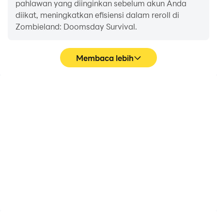
pahlawan yang diinginkan sebelum akun Anda
diikat, meningkatkan efisiensi dalam reroll di
Zombieland: Doomsday Survival.
Membaca lebih
FPS tinggi
Perekam Video
Dengan dukungan FPS
Tangkap dengan mudah
tinggi, grafik game
performa dan proses
Zombieland: Doomsday
gameplay Anda dalam
Survival lebih halus, dan
Zombieland: Doomsday
tindakan lebih mulus,
Survival, membantu
meningkatkan
mempelajari dan
pengalaman visual dan
meningkatkan teknik
pengalaman bermain
mengemudi, atau
game Zombieland:
berbagi pengalaman
Doomsday Survival.
dan pencapaian bermain
game dengan pemain
lain.