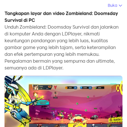
Anda dapat mengunduh Zombieland: Doomsday
Buka
Survival dan menjalankannya di komputer Anda.
Tangkapan layar dan video Zombieland: Doomsday
Survival di PC
Dengan menjalankan Zombieland: Doomsday Survival
Unduh Zombieland: Doomsday Survival dan jalankan
di komputer, Anda dapat menjelajah dengan jelas di
di komputer Anda dengan LDPlayer, nikmati
layar yang lebih besar, serta mengendalikan aplikasi
keuntungan pandangan yang lebih luas, kualitas
dengan menggunakan mouse dan keyboard jauh lebih
gambar game yang lebih tajam, serta keterampilan
cepat daripada menyentuh layar, dan Anda tidak perlu
dan efek pertempuran yang lebih memukau.
khawatir tentang kekuatan perangkat Anda.
Pengalaman bermain yang sempurna dan ultimate,
semuanya ada di LDPlayer.
Berkat fitur multi-instance dan sinkronisasi, Anda juga
dapat menjalankan aplikasi dan akun ganda di
komputer Anda.
Fungsi transfer file antara emulator dan komputer juga
memudahkan berbagi foto, video, dan file.
Unduh Zombieland: Doomsday Survival dan jalankan
di komputer Anda sekarang dan nikmati layar besar