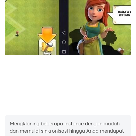
Make new allies worldwide, upgrade Guild Runes for
bonuses, get rewards from Relics Excavation, win
increasing rewards by taking down alliance bosses in
Raids.
Assemble heroes to a journey of doomsday and lead
your team to survive from the zombie crisis!
Mengkloning beberapa instance dengan mudah
dan memulai sinkronisasi hingga Anda mendapat