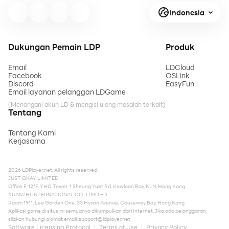
Indonesia
Dukungan Pemain LDP
Produk
Email
LDCloud
Facebook
OSLink
Discord
EasyFun
Email layanan pelanggan LDGame
(Menangani akun LD & mengisi ulang masalah terkait)
Tentang
Tentang Kami
Kerjasama
2026 LDPlayer.net. All rights reserved.
JUST OKAY LIMITED
Office F, 12/F, YHC Tower, 1 Sheung Yuet Rd, Kowloon Bay, KLN, Hong Kong
XUANZHI INTERNATIONAL CO., LIMITED
Room 1911, Lee Garden One, 33 Hysan Avenue, Causeway Bay, Hong Kong
Aplikasi game di situs ini semuanya dikumpulkan dari Internet. Jika ada pelanggaran,
silakan hubungi alamat email:
support@ldplayer.net
Software Licensing Protocol
Terms of Use
Privacy Policy