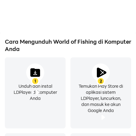
penggilingan dalam
Banyak teman memancing yang nyata dan menarik
panas berlebih pada
World of Fishing dengan
perangkat. Nikmati
cepat dan otomatis,
berkumpul di sini, dan tentu saja kami akan
bermain selama yang
sehingga meningkatkan
menyediakan platform komunikasi interaktif yang
Anda inginkan.
efisiensi dan
ramah bagi semua orang. Sistem pertemanan tidak
pengalaman bermain
terbatas pada interaksi saluran obrolan, teman yang
game.
Cara Mengunduh World of Fishing di Komputer
berpikiran sama juga dapat saling memberikan
Anda
kekuatan fisik untuk menangkap ikan besar setiap
hari.
1
2
Unduh dan instal
Temukan Play Store di
LDPlayer di komputer
aplikasi sistem
Anda
LDPlayer, luncurkan,
dan masuk ke akun
Google Anda