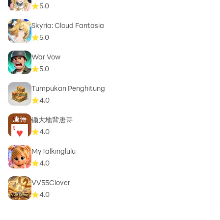
5.0
Skyria: Cloud Fantasia
5.0
War Vow
5.0
Tumpukan Penghitung
4.0
锄大地背唐诗
4.0
MyTalkinglulu
4.0
VV55Clover
4.0