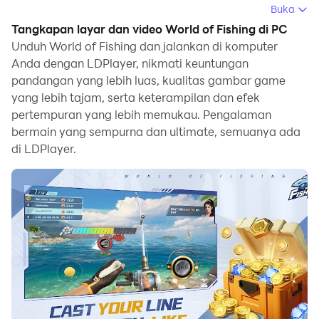
ini dapat memberikan fitur-fitur yang kuat untuk
Buka
membantu Anda mendapatkan pengalaman bermain
Tangkapan layar dan video World of Fishing di PC
game yang mendalam dalam game World of Fishing.
Unduh World of Fishing dan jalankan di komputer
Anda dengan LDPlayer, nikmati keuntungan
Saat memainkan World of Fishing di PC, jika menurut
pandangan yang lebih luas, kualitas gambar game
Anda memakan waktu dan membosankan untuk
yang lebih tajam, serta keterampilan dan efek
berulang kali melakukan tindakan atau tugas,jangan
pertempuran yang lebih memukau. Pengalaman
khawatir, fungsi Makro dapat membantu Anda
bermain yang sempurna dan ultimate, semuanya ada
mengatasi masalah Anda!Anda hanya perlu merekam
di LDPlayer.
operasi Anda dengan mengklik fungsi rekam layar,
dan kemudian menyerahkannya ke Makro untuk
menyelesaikannya.Fungsi Makro sepenuhnya
mengotomatiskan operasi Anda, memungkinkan Anda
memenangkan permainan dengan mudah dengan
sedikit usaha !!Mulailah dengan mengunduh World of
Fishing dan memainkannya di komputer Anda
sekarang!