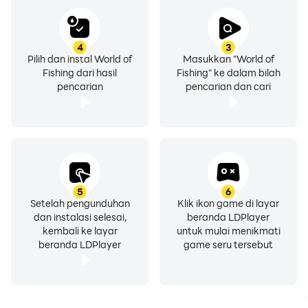
4
3
Pilih dan instal World of
Masukkan "World of
Fishing dari hasil
Fishing" ke dalam bilah
pencarian
pencarian dan cari
5
6
Setelah pengunduhan
Klik ikon game di layar
dan instalasi selesai,
beranda LDPlayer
kembali ke layar
untuk mulai menikmati
beranda LDPlayer
game seru tersebut