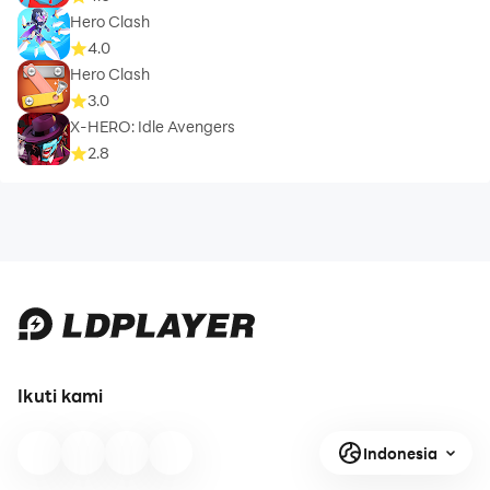
Hero Clash
4.0
Hero Clash
3.0
X-HERO: Idle Avengers
2.8
Ikuti kami
Indonesia