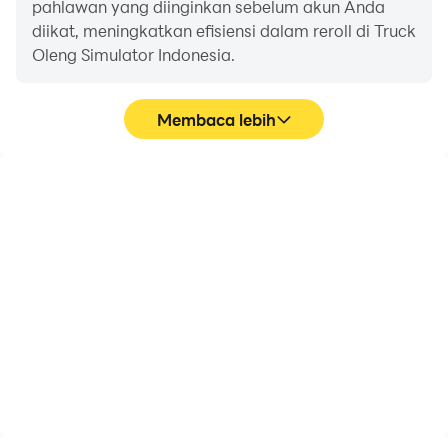
pahlawan yang diinginkan sebelum akun Anda
diikat, meningkatkan efisiensi dalam reroll di Truck
Oleng Simulator Indonesia.
Membaca lebih
FPS tinggi
Perekam Video
Dengan dukungan FPS
Tangkap dengan mudah
tinggi, grafik game Truck
performa dan proses
Oleng Simulator
gameplay Anda dalam
Indonesia lebih halus, dan
Truck Oleng Simulator
tindakan lebih mulus,
Indonesia, membantu
meningkatkan
mempelajari dan
pengalaman visual dan
meningkatkan teknik
pengalaman bermain
mengemudi, atau
game Truck Oleng
berbagi pengalaman
Simulator Indonesia.
dan pencapaian bermain
game dengan pemain
lain.