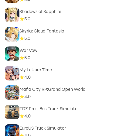
Shadows of Sapphire
5.0
Skyria: Cloud Fantasia
5.0
War Vow
5.0
My Leisure Time
4.0
Mafia City RP:Grand Open World
4.0
TDZ Pro - Bus Truck Simulator
4.0
EuroUS Truck Simulator
4.0