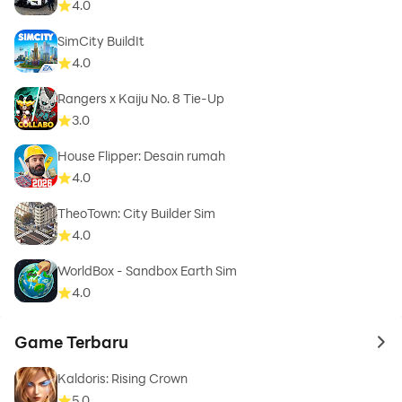
4.0
SimCity BuildIt
4.0
Rangers x Kaiju No. 8 Tie-Up
3.0
House Flipper: Desain rumah
4.0
TheoTown: City Builder Sim
4.0
WorldBox - Sandbox Earth Sim
4.0
Game Terbaru
to 
Kaldoris: Rising Crown
5.0