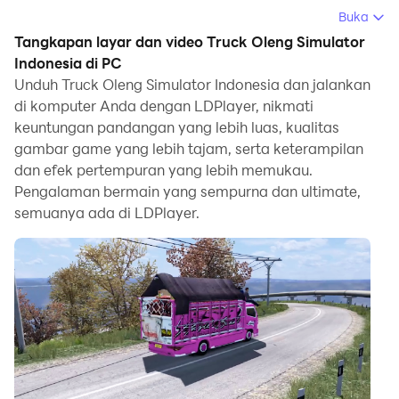
Anda dapat mengunduh Truck Oleng Simulator
Buka
Indonesia dan menjalankannya di komputer Anda.
Tangkapan layar dan video Truck Oleng Simulator
Indonesia di PC
Dengan menjalankan Truck Oleng Simulator Indonesia
Unduh Truck Oleng Simulator Indonesia dan jalankan
di komputer, Anda dapat menjelajah dengan jelas di
di komputer Anda dengan LDPlayer, nikmati
layar yang lebih besar, serta mengendalikan aplikasi
keuntungan pandangan yang lebih luas, kualitas
dengan menggunakan mouse dan keyboard jauh lebih
gambar game yang lebih tajam, serta keterampilan
cepat daripada menyentuh layar, dan Anda tidak perlu
dan efek pertempuran yang lebih memukau.
khawatir tentang kekuatan perangkat Anda.
Pengalaman bermain yang sempurna dan ultimate,
semuanya ada di LDPlayer.
Berkat fitur multi-instance dan sinkronisasi, Anda juga
dapat menjalankan aplikasi dan akun ganda di
komputer Anda.
Fungsi transfer file antara emulator dan komputer juga
memudahkan berbagi foto, video, dan file.
Unduh Truck Oleng Simulator Indonesia dan jalankan
di komputer Anda sekarang dan nikmati layar besar