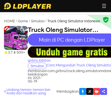
HOME
Game
Simulasi
Truck Oleng Simulator Indonesia
/
/
/
Truck Oleng Simulator
Indonesia
Main di PC dengan LDPlayer
recommend
3.7
500+
girbnu labitan
Cara Mengunduh Truck Oleng Simulato
Simulasi
Indonesia di Komputer Anda
Pembaruan
com.girbnu.truck.oleng.simulatorindon
belakangan
ini: 2021-
05-19
Undang teman-teman lain
Membagikan
:
Anda dan hasilkan uang