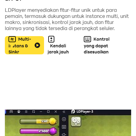
- Permainan Offline
LDPlayer menyediakan fitur-fitur unik untuk para
pemain, termasuk dukungan untuk instance multi, unit
Download sekarang juga dan nikmati permainan truck
makro, sinkronisasi, kontrol jarak jauh, dan fitur
oleng simulator indonesia terbaru 2021 ini.
lainnya yang tidak tersedia di perangkat seluler.
Multi-
Kontrol
Mulai sekarang untuk menjadi yang terbaik!
instans &
Kendali
yang dapat
Sinkr
jarak jauh
disesuaikan