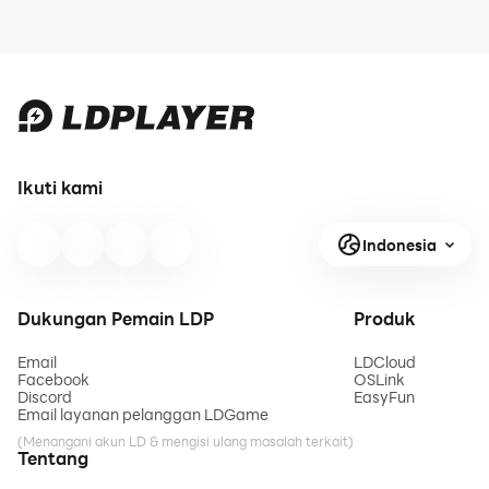
Ikuti kami
Indonesia
Dukungan Pemain LDP
Produk
Email
LDCloud
Facebook
OSLink
Discord
EasyFun
Email layanan pelanggan LDGame
(Menangani akun LD & mengisi ulang masalah terkait)
Tentang