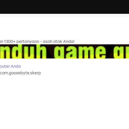
n 1300+ pertanyaan - asah otak Anda!
puter Anda
com.goosebyte.skerp