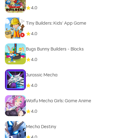
4.0
Tiny Builders: Kids' App Game
4.0
Bugs Bunny Builders - Blocks
4.0
Jurassic Mecha
4.0
Waifu Mecha Girls: Game Anime
4.0
Mecha Destiny
4.0