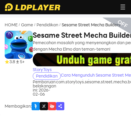
OFF
HOME
Game
Pendidikan
Sesame Street Mecha Builders
/
/
/
Sesame Street Mecha Builde
Pemecahan masalah yang menyenangkan dan pemi
dengan Mecha Elmo dan teman-teman!
recommend
3.8
5+
StoryToys
Cara Mengunduh Sesame Street Mec
Pendidikan
Komputer Anda
Pembaruan
com.storytoys.sesame.street.mecha.bu
belakangan
ini: 2026-
02-06
Membagikan
: