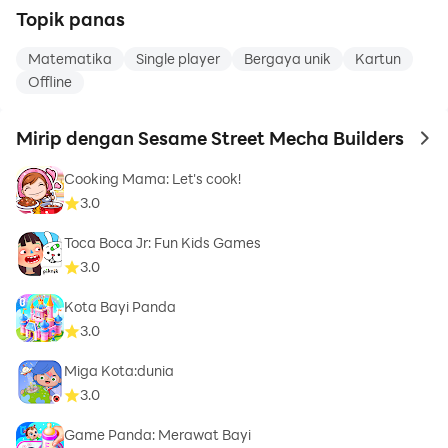
Topik panas
Matematika
Single player
Bergaya unik
Kartun
Offline
Mirip dengan Sesame Street Mecha Builders
to 
Cooking Mama: Let's cook!
3.0
Toca Boca Jr: Fun Kids Games
3.0
Kota Bayi Panda
3.0
Miga Kota:dunia
3.0
Game Panda: Merawat Bayi