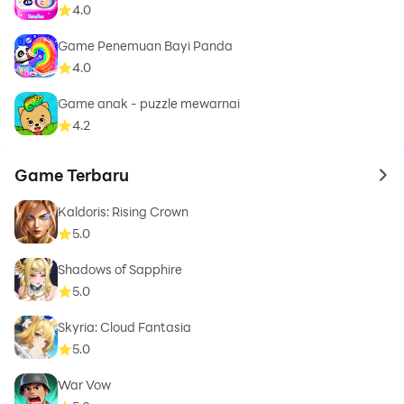
4.0
Game Penemuan Bayi Panda
4.0
Game anak - puzzle mewarnai
4.2
Game Terbaru
to 
Kaldoris: Rising Crown
5.0
Shadows of Sapphire
5.0
Skyria: Cloud Fantasia
5.0
War Vow