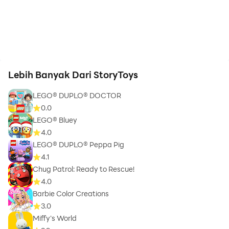
Lebih Banyak Dari StoryToys
LEGO® DUPLO® DOCTOR
0.0
LEGO® Bluey
4.0
LEGO® DUPLO® Peppa Pig
4.1
Chug Patrol: Ready to Rescue!
4.0
Barbie Color Creations
3.0
Miffy's World