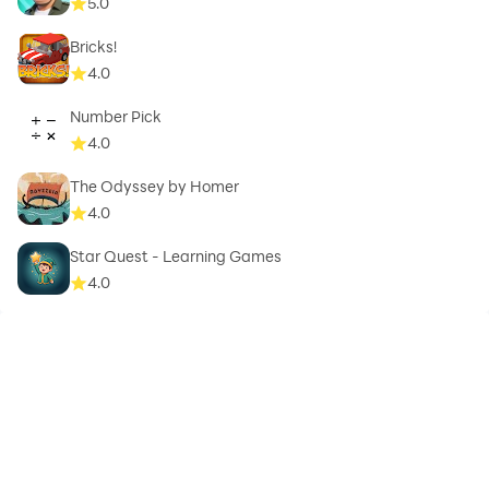
5.0
Bricks!
4.0
Number Pick
4.0
The Odyssey by Homer
4.0
Star Quest - Learning Games
4.0