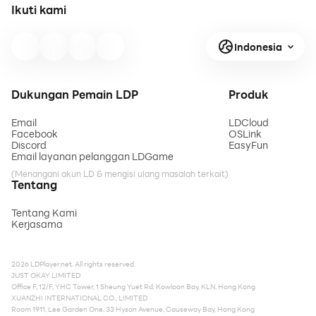
Ikuti kami
Indonesia
Dukungan Pemain LDP
Produk
Email
LDCloud
Facebook
OSLink
Discord
EasyFun
Email layanan pelanggan LDGame
(Menangani akun LD & mengisi ulang masalah terkait)
Tentang
Tentang Kami
Kerjasama
2026 LDPlayer.net. All rights reserved.
JUST OKAY LIMITED
Office F, 12/F, YHC Tower, 1 Sheung Yuet Rd, Kowloon Bay, KLN, Hong Kong
XUANZHI INTERNATIONAL CO., LIMITED
Room 1911, Lee Garden One, 33 Hysan Avenue, Causeway Bay, Hong Kong