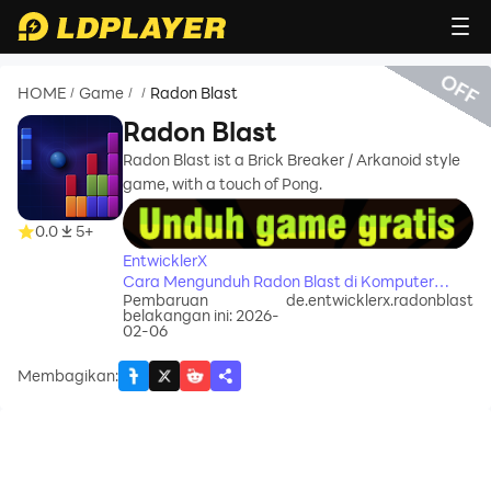
OFF
HOME
Game
Radon Blast
/
/
/
Radon Blast
Radon Blast ist a Brick Breaker / Arkanoid style
game, with a touch of Pong.
recommend
0.0
5+
EntwicklerX
Cara Mengunduh Radon Blast di Komputer
Pembaruan
de.entwicklerx.radonblast
Anda
belakangan ini: 2026-
02-06
Membagikan
: