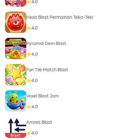
4.0
Hexa Blast Permainan Teka-Teki
4.0
Pyramid Gem Blast
4.0
Fun Tile Match Blast
4.0
Voxel Blast Jam
4.0
Arrows Blast
4.0