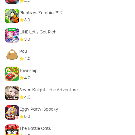
4.0
Plants vs Zombies™ 2
3.0
LINE Let's Get Rich
3.0
Pou
4.0
Township
4.0
Seven Knights Idle Adventure
4.0
Eggy Party: Spooky
5.0
The Battle Cats