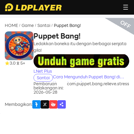
OFF
HOME
Game
Santai
Puppet Bang!
/
/
/
Puppet Bang!
Ledakkan boneka itu dengan berbagai senjata
gila!
recommend
3.0
5+
LNet Plus
Cara Mengunduh Puppet Bang! di
Santai
Komputer Anda
Pembaruan
com.puppet.bang.relieve.stress
belakangan ini:
2026-05-28
Membagikan
: