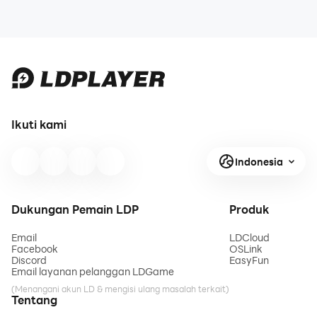
Ikuti kami
Indonesia
Dukungan Pemain LDP
Produk
Email
LDCloud
Facebook
OSLink
Discord
EasyFun
Email layanan pelanggan LDGame
(Menangani akun LD & mengisi ulang masalah terkait)
Tentang