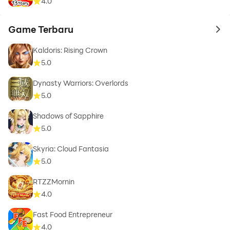
4.0
Game Terbaru
to 
Kaldoris: Rising Crown
5.0
Dynasty Warriors: Overlords
5.0
Shadows of Sapphire
5.0
Skyria: Cloud Fantasia
5.0
RTZZMornin
4.0
Fast Food Entrepreneur
4.0