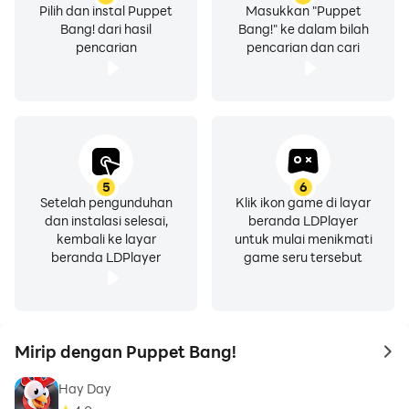
Pilih dan instal Puppet
Masukkan "Puppet
Bang! dari hasil
Bang!" ke dalam bilah
pencarian
pencarian dan cari
5
6
Setelah pengunduhan
Klik ikon game di layar
dan instalasi selesai,
beranda LDPlayer
kembali ke layar
untuk mulai menikmati
beranda LDPlayer
game seru tersebut
Mirip dengan Puppet Bang!
to 
Hay Day