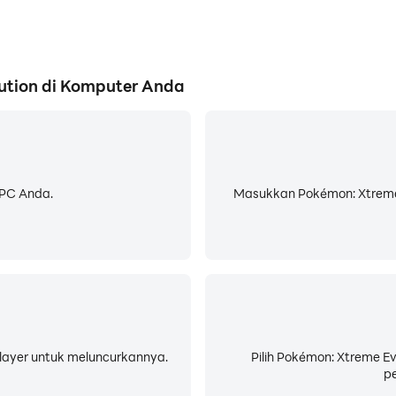
tion di Komputer Anda
 PC Anda.
Masukkan Pokémon: Xtreme 
LDPlayer untuk meluncurkannya.
Pilih Pokémon: Xtreme E
pe