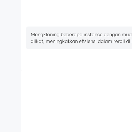
Mengkloning beberapa instance dengan muda
diikat, meningkatkan efisiensi dalam reroll d
FPS tinggi
Dengan dukungan FPS tinggi, grafik game Pokémon: 
dan tindakan lebih mulus, meningkatkan pengal
bermain game Pokémon: Xtreme 