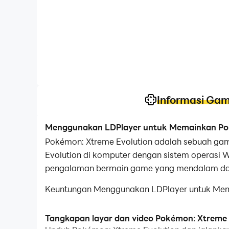
Informasi Ga
Menggunakan LDPlayer untuk Memainkan Pok
Pokémon: Xtreme Evolution adalah sebuah ga
Evolution di komputer dengan sistem operasi 
pengalaman bermain game yang mendalam dal
Keuntungan Menggunakan LDPlayer untuk Memai
pertama.Anda dapat menggunakannya untuk me
hero yang Anda suka.
Tangkapan layar dan video Pokémon: Xtreme 