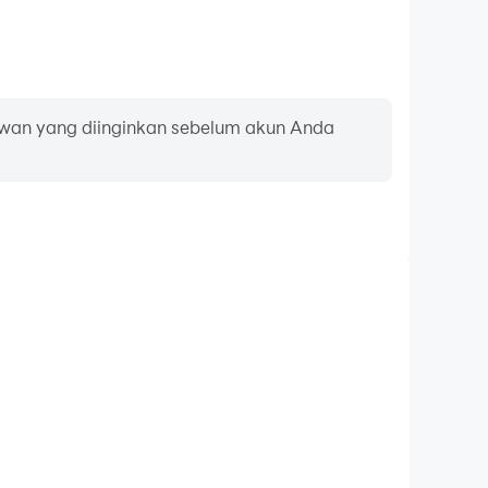
wan yang diinginkan sebelum akun Anda
pan ketik dan tetikus
tion, pemain sering melakukan tindakan seperti
ilihan keterampilan, dan pertarungan, di mana
awarkan pengoperasian yang lebih nyaman dan
responsif.