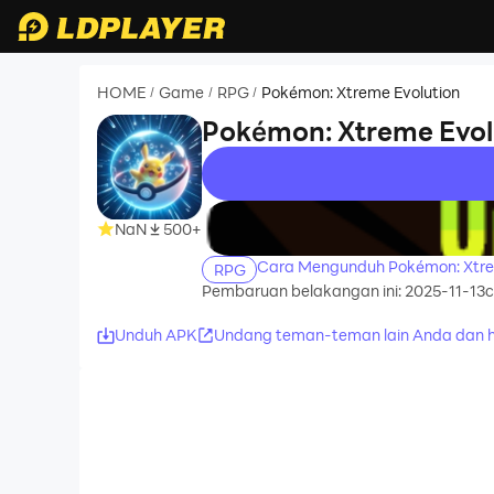
HOME
Game
RPG
Pokémon: Xtreme Evolution
/
/
/
Pokémon: Xtreme Evol
recommend
NaN
500+
Cara Mengunduh Pokémon: Xtre
RPG
Pembaruan belakangan ini: 2025-11-13
c
Unduh APK
Undang teman-teman lain Anda dan h