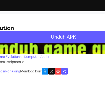
ution
Unduh APK
recommend
me Evolution di Komputer Anda
om.tredpmen.ld
asilkan uang
Membagikan
: