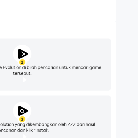
2
Evolution di bilah pencarian untuk mencari game
tersebut.
3
volution yang dikembangkan oleh ZZZ dari hasil
ncarian dan klik "Instal".