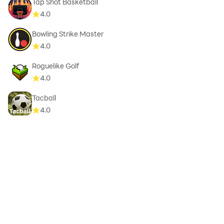
Tap Shot Basketball
4.0
Bowling Strike Master
4.0
Roguelike Golf
4.0
Tacball
4.0