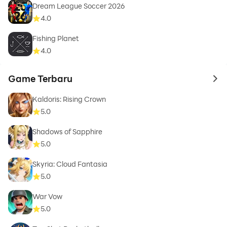
Dream League Soccer 2026
4.0
Fishing Planet
4.0
Game Terbaru
to 
Kaldoris: Rising Crown
5.0
Shadows of Sapphire
5.0
Skyria: Cloud Fantasia
5.0
War Vow
5.0