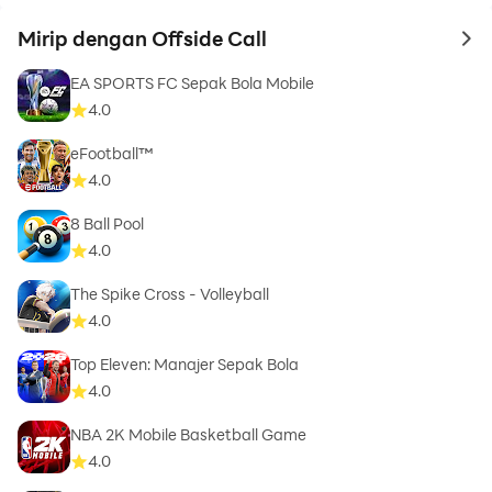
Mirip dengan Offside Call
to 
EA SPORTS FC Sepak Bola Mobile
4.0
eFootball™
4.0
8 Ball Pool
4.0
The Spike Cross - Volleyball
4.0
Top Eleven: Manajer Sepak Bola
4.0
NBA 2K Mobile Basketball Game
4.0