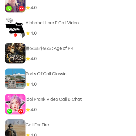
4.0
Alphabet Lore F Call Video
4.0
콜오브카오스 : Age of PK
4.0
Ports Of Call Classic
4.0
Idol Prank Video Call & Chat
4.0
Call For Fire
4.0