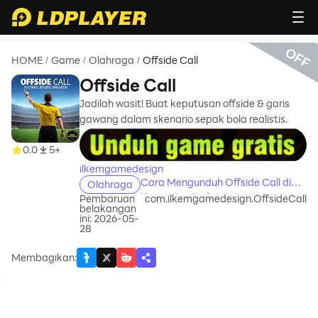
OFF
HOME
Game
Olahraga
Offside Call
/
/
/
Offside Call
Jadilah wasit! Buat keputusan offside & garis
gawang dalam skenario sepak bola realistis.
recommend
0.0
5+
ilkemgamedesign
Cara Mengunduh Offside Call di
Olahraga
Komputer Anda
Pembaruan
com.ilkemgamedesign.OffsideCall
belakangan
ini: 2026-05-
28
Membagikan
: