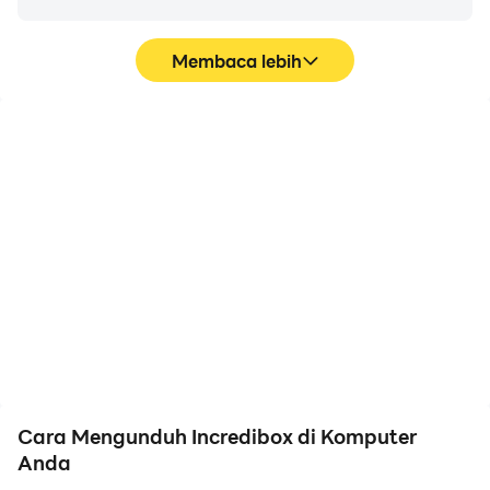
Membaca lebih
FPS tinggi
Perekam Video
Dengan dukungan FPS
Tangkap dengan mudah
tinggi, grafik game
performa dan proses
Incredibox lebih halus,
gameplay Anda dalam
dan tindakan lebih mulus,
Incredibox, membantu
meningkatkan
mempelajari dan
pengalaman visual dan
meningkatkan teknik
pengalaman bermain
mengemudi, atau
game Incredibox.
berbagi pengalaman
dan pencapaian bermain
game dengan pemain
lain.
Cara Mengunduh Incredibox di Komputer
Anda