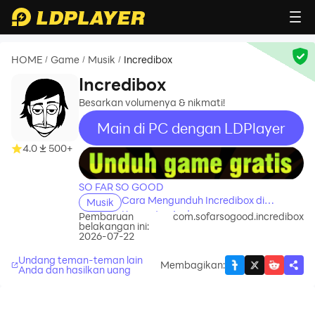
HOME
Game
Musik
Incredibox
/
/
/
Incredibox
Besarkan volumenya & nikmati!
Main di PC dengan LDPlayer
4.0
500+
recommend
SO FAR SO GOOD
Cara Mengunduh Incredibox di
Musik
Komputer Anda
Pembaruan
com.sofarsogood.incredibox
belakangan ini:
2026-07-22
Undang teman-teman lain
Membagikan
:
Anda dan hasilkan uang