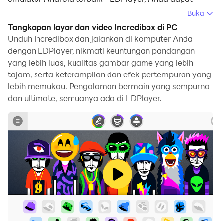
mengunduh Incredibox dan menjalankannya di
Buka
komputer Anda.
Tangkapan layar dan video Incredibox di PC
Unduh Incredibox dan jalankan di komputer Anda
Dengan menjalankan Incredibox di komputer, Anda
dengan LDPlayer, nikmati keuntungan pandangan
dapat menjelajah dengan jelas di layar yang lebih
yang lebih luas, kualitas gambar game yang lebih
besar, serta mengendalikan aplikasi dengan
tajam, serta keterampilan dan efek pertempuran yang
menggunakan mouse dan keyboard jauh lebih cepat
lebih memukau. Pengalaman bermain yang sempurna
daripada menyentuh layar, dan Anda tidak perlu
dan ultimate, semuanya ada di LDPlayer.
khawatir tentang kekuatan perangkat Anda.
Berkat fitur multi-instance dan sinkronisasi, Anda juga
dapat menjalankan aplikasi dan akun ganda di
komputer Anda.
Fungsi transfer file antara emulator dan komputer juga
memudahkan berbagi foto, video, dan file.
Unduh Incredibox dan jalankan di komputer Anda