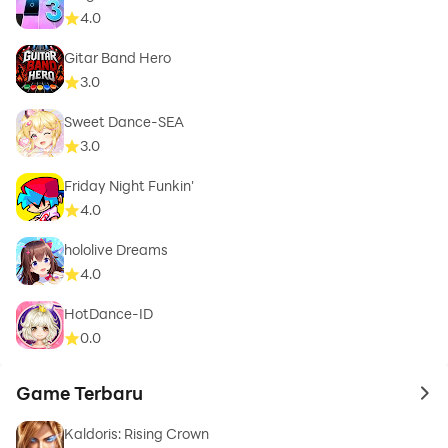
4.0
Gitar Band Hero
3.0
Sweet Dance-SEA
3.0
Friday Night Funkin'
4.0
hololive Dreams
4.0
HotDance-ID
0.0
Game Terbaru
to 
Kaldoris: Rising Crown