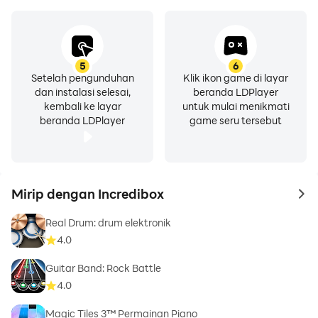
5
6
Setelah pengunduhan
Klik ikon game di layar
dan instalasi selesai,
beranda LDPlayer
kembali ke layar
untuk mulai menikmati
beranda LDPlayer
game seru tersebut
Mirip dengan Incredibox
to 
Real Drum: drum elektronik
4.0
Guitar Band: Rock Battle
4.0
Magic Tiles 3™ Permainan Piano