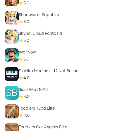
5.0
Shadows of Sapphire
5.0
Skyria: Cloud Fantasia
5.0
War Vow
5.0
Pianika Medium - 12 Not Basuri
4.0
SionsBeat MP3
4.0
Toddlers Tuba Elite
4.0
Toddlers Cor Anglais Elite