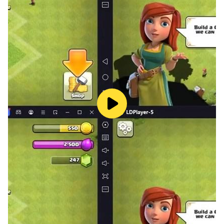
aplikasi dan mendengarkannya berulang kali!
Malas membuat mix sendiri? Gak masalah, biarkan
mode otomatis membuatkannya untukmu!
Naikkan volumenya dan santai ;)
****************
Incredibox, kreasi studio So Far So Good yang
berbasis di Lyon, Prancis, dibuat pada tahun 2009.
Dimulai sebagai halaman web, kemudian dirilis
sebagai aplikasi mobile dan tablet dan langsung
menjadi hit. Aplikasi ini telah memenangkan beberapa
penghargaan dan muncul di berbagai media
internasional, termasuk: BBC, Adobe, FWA, Gizmodo,
Slate, Konbini, Softonic, Kotaku, Cosmopolitan,
PocketGamer, AppAdvice, AppSpy, Vice, Ultralinx, dan