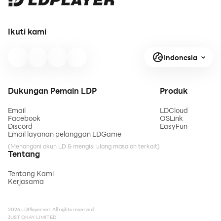
Ikuti kami
Indonesia
Dukungan Pemain LDP
Produk
Email
LDCloud
Facebook
OSLink
Discord
EasyFun
Email layanan pelanggan LDGame
(Menangani akun LD & mengisi ulang masalah terkait)
Tentang
Tentang Kami
Kerjasama
2026 LDPlayer.net. All rights reserved.
JUST OKAY LIMITED