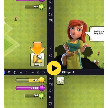
- Tari pertempuran
- Tari mumi
- Emosi Booyah
Anda hanya perlu satu sentuhan untuk mendapatkan
semua emote dan tarian baru.
Kami akan memperbarui emote dan tarian baru
secara teratur di aplikasi ini.