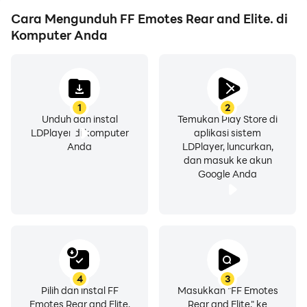
lain.
Cara Mengunduh FF Emotes Rear and Elite. di
Komputer Anda
1
2
Unduh dan instal
Temukan Play Store di
LDPlayer di komputer
aplikasi sistem
Anda
LDPlayer, luncurkan,
dan masuk ke akun
Google Anda
4
3
Pilih dan instal FF
Masukkan "FF Emotes
Emotes Rear and Elite.
Rear and Elite." ke