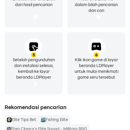
dari hasil pencarian
dalam bilah pencarian
dan cari
5
6
Setelah pengunduhan
Klik ikon game di layar
dan instalasi selesai,
beranda LDPlayer
kembali ke layar
untuk mulai menikmati
beranda LDPlayer
game seru tersebut
Rekomendasi pencarian
Elite Tips Bet
Fishing Elite
Tom Clancy's Elite Squad - Military RPG