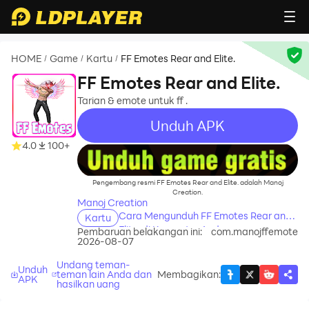
HOME
Game
Kartu
FF Emotes Rear and Elite.
/
/
/
FF Emotes Rear and Elite.
Tarian & emote untuk ff .
Unduh APK
4.0
100+
recommend
Pengembang resmi FF Emotes Rear and Elite. adalah Manoj
Creation.
Manoj Creation
Cara Mengunduh FF Emotes Rear and
Kartu
Elite. di Komputer Anda
Pembaruan belakangan ini:
com.manojffemote
2026-08-07
Undang teman-
Unduh
teman lain Anda dan
Membagikan
:
APK
hasilkan uang