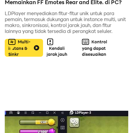
Memainkan FF Emotes Rear and Elite. di PC?
LDPlayer menyediakan fitur-fitur unik untuk para
pemain, termasuk dukungan untuk instance multi, unit
makro, sinkronisasi, kontrol jarak jauh, dan fitur
lainnya yang tidak tersedia di perangkat seluler.
🕺 Jenis Emote:
Multi-
Kontrol
instans &
Kendali
yang dapat
- Tiga tendangan
Sinkr
jarak jauh
disesuaikan
- Bunga cinta
- Kekuatan uang
- Kapten booyah
- Pencetak gol terbanyak
- Kocok dengan saya