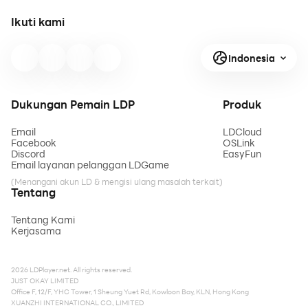
Ikuti kami
Indonesia
Dukungan Pemain LDP
Produk
Email
LDCloud
Facebook
OSLink
Discord
EasyFun
Email layanan pelanggan LDGame
(Menangani akun LD & mengisi ulang masalah terkait)
Tentang
Tentang Kami
Kerjasama
2026 LDPlayer.net. All rights reserved.
JUST OKAY LIMITED
Office F, 12/F, YHC Tower, 1 Sheung Yuet Rd, Kowloon Bay, KLN, Hong Kong
XUANZHI INTERNATIONAL CO., LIMITED