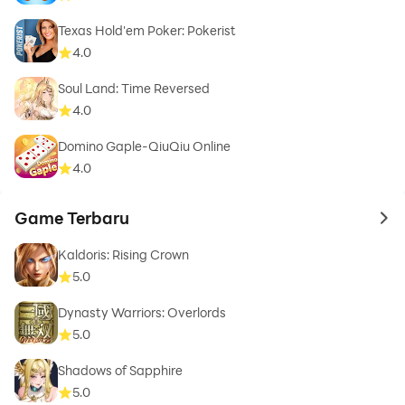
Texas Hold'em Poker: Pokerist
4.0
Soul Land: Time Reversed
4.0
Domino Gaple-QiuQiu Online
4.0
Game Terbaru
to 
Kaldoris: Rising Crown
5.0
Dynasty Warriors: Overlords
5.0
Shadows of Sapphire
5.0