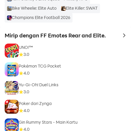
Bike Wheelie: Elite Auto
Elite Killer: SWAT
Champions Elite Football 2026
Mirip dengan FF Emotes Rear and Elite.
to 
UNO!™
3.0
Pokémon TCG Pocket
4.0
Yu-Gi-Oh! Duel Links
3.0
Poker dari Zynga
4.0
Gin Rummy Stars - Main Kartu
4.0