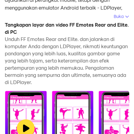
menggunakan emulator Android terbaik - LDPlayer,
Anda dapat mengunduh FF Emotes Rear and Elite. dan
Buka
menjalankannya di komputer Anda.
Tangkapan layar dan video FF Emotes Rear and Elite.
di PC
Dengan menjalankan FF Emotes Rear and Elite. di
Unduh FF Emotes Rear and Elite. dan jalankan di
komputer, Anda dapat menjelajah dengan jelas di
komputer Anda dengan LDPlayer, nikmati keuntungan
layar yang lebih besar, serta mengendalikan aplikasi
pandangan yang lebih luas, kualitas gambar game
dengan menggunakan mouse dan keyboard jauh lebih
yang lebih tajam, serta keterampilan dan efek
cepat daripada menyentuh layar, dan Anda tidak perlu
pertempuran yang lebih memukau. Pengalaman
khawatir tentang kekuatan perangkat Anda.
bermain yang sempurna dan ultimate, semuanya ada
di LDPlayer.
Berkat fitur multi-instance dan sinkronisasi, Anda juga
dapat menjalankan aplikasi dan akun ganda di
komputer Anda.
Fungsi transfer file antara emulator dan komputer juga
memudahkan berbagi foto, video, dan file.