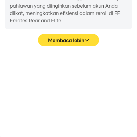
pahlawan yang diinginkan sebelum akun Anda
diikat, meningkatkan efisiensi dalam reroll di FF
Emotes Rear and Elite..
Membaca lebih
FPS tinggi
Perekam Video
Dengan dukungan FPS
Tangkap dengan mudah
tinggi, grafik game FF
performa dan proses
Emotes Rear and Elite.
gameplay Anda dalam
lebih halus, dan tindakan
FF Emotes Rear and
lebih mulus,
Elite., membantu
meningkatkan
mempelajari dan
pengalaman visual dan
meningkatkan teknik
pengalaman bermain
mengemudi, atau
game FF Emotes Rear
berbagi pengalaman
and Elite..
dan pencapaian bermain
game dengan pemain