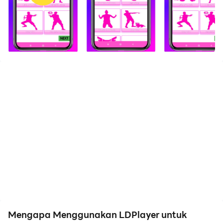
Unduh FF Emotes Rear and Elite. dan jalankan di
komputer Anda sekarang dan nikmati layar besar dan
kualitas gambar yang tajam untuk versi PC!
Apakah Anda ingin Emote Gratis dan menari. Kami
telah menyiapkan semua emote dan tarian gratis
untuk Anda.
🔥 Fitur aplikasi ini:
- Mudah mendapatkan semua tarian emote gratis
- Temukan semua emote hanya dengan satu klik
- Bagikan emote dan menari di media sosial
Mengapa Menggunakan LDPlayer untuk