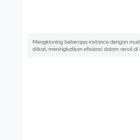
Mengkloning beberapa instance dengan muda
diikat, meningkatkan efisiensi dalam reroll di
FPS tinggi
Dengan dukungan FPS tinggi, grafik game Fantasy
tindakan lebih mulus, meningkatkan pengalaman v
game Fantasy of Light