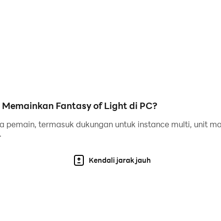
ama 7 hari dari saat server dibuka dan kamu dapat mend
an total mencapai 3001 hadiah undian yang telah menantimu
rbaik, setiap karakter memiliki Live 2D dengan kualitas tin
emukau dan akting suara CV yang sesuai dengan karakteri
emainkan Fantasy of Light di PC?
a dan hidup.
a pemain, termasuk dukungan untuk instance multi, unit makro
.
atu tombol untuk untuk meningkatkan akunmu, memastika
Kendali jarak jauh
in sekaligus menghemat banyak biaya peningkatan bagi p