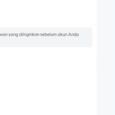
wan yang diinginkan sebelum akun Anda
pan ketik dan tetikus
in sering melakukan tindakan seperti pergerakan
ilan, dan pertarungan, di mana keyboard dan mouse
rasian yang lebih nyaman dan responsif.