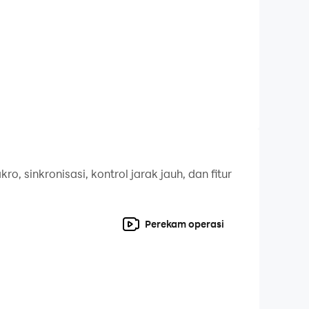
apatkan pahlawan UR yang kuat, menambah day
.
ggi.
stik kepribadian karakter, memastikan kamu m
, sinkronisasi, kontrol jarak jauh, dan fitur
n bahwa susunan pertempuran yang paling se
Perekam operasi
emain.