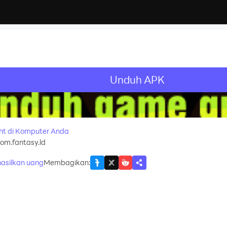
Unduh APK
recommend
ht di Komputer Anda
om.fantasy.ld
asilkan uang
Membagikan
: