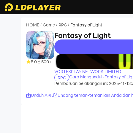
HOME
Game
RPG
Fantasy of Light
/
/
/
Fantasy of Light
recommend
5.0
500+
VORTEXPLAY NETWORK LIMITED
Cara Mengunduh Fantasy of Lig
RPG
Pembaruan belakangan ini: 2025-11-13
c
Unduh APK
Undang teman-teman lain Anda dan h