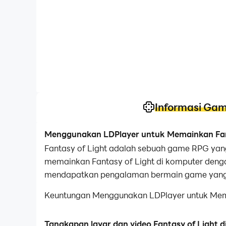
Informasi Ga
Menggunakan LDPlayer untuk Memainkan Fant
Fantasy of Light adalah sebuah game RPG ya
memainkan Fantasy of Light di komputer denga
mendapatkan pengalaman bermain game yang 
Keuntungan Menggunakan LDPlayer untuk Memain
pertama.Anda dapat menggunakannya untuk me
hero yang Anda suka.
Tangkapan layar dan video Fantasy of Light d