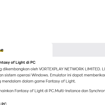
me
asy of Light di PC
ng dikembangkan oleh VORTEXPLAY NETWORK LIMITED. LDP
n sistem operasi Windows. Emulator ini dapat memberikan
mendalam dalam game Fantasy of Light.
kan Fantasy of Light di PC.Multi-Instance dan Synchron
nyalin beberapa emulator dan memulai proses sinkronis
i PC