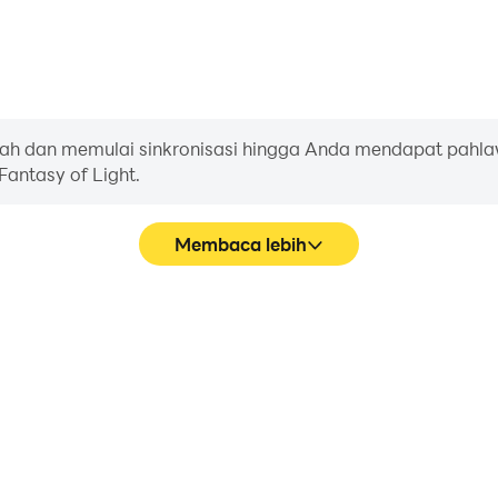
h dan memulai sinkronisasi hingga Anda mendapat pahla
 Fantasy of Light.
Membaca lebih
Pa
 of Light lebih halus, dan
Di Fantasy of Light, pema
isual dan pengalaman bermain
karakter, pemilihan keteramp
.
menawarkan pengope