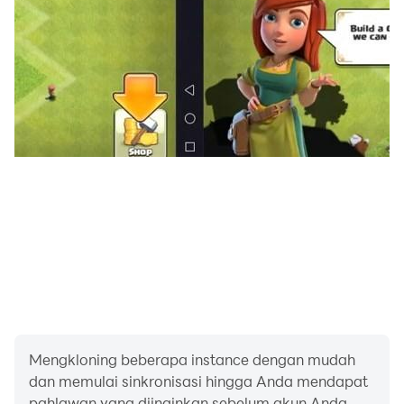
bertarung yang paling murni! Kompetisi peringkat PVP
antar-server menantimu. Kuasai arena dengan skill-
mu dan puncaki leaderboard!
【Bersama Teman, Taklukkan Dungeon Klasik】
Bertarung kembali di Nest klasik bersama teman,
rasakan kembali mekanik BOSS multi-fase, dan
temukan kembali sensasi raid kooperatif yang intens!
Bangun tim petualang guild—bertarung demi
kejayaan, menang atau kalah! Kawan lama,
berkumpul lagi di Dragon Nest dan tulis ulang legenda
pemburu naga!
Ikuti kami untuk mendapatkan informasi terkini:
Facebook：
https://www.facebook.com/DNMClassicID/
Mengkloning beberapa instance dengan mudah
Discord：
dan memulai sinkronisasi hingga Anda mendapat
https://discord.gg/rJB39VBcxA
pahlawan yang diinginkan sebelum akun Anda