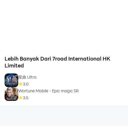
Lebih Banyak Dari 7road International HK
Limited
星曲 Ultra
3.0
Wartune Mobile - Epic magic SR
3.5