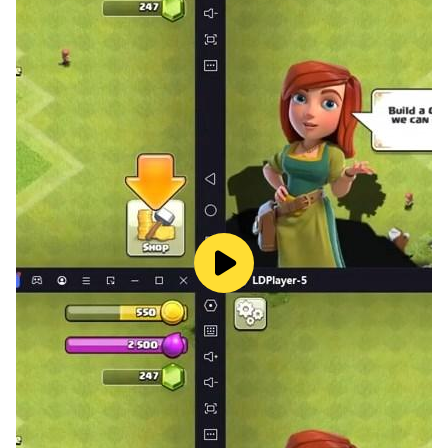
penuh, serta mengembalikan karakter dan skill 100%,
membawamu kembali ke petualangan asli!
【Kelas Klasik Dihidupkan Kembali, Bangkitkan
Memori Otot】
Empat kelas klasik hadir kembali dengan kekuatan
penuh, dengan delapan jalur job transfer yang bebas
dipilih. Skill diremake 1:1 dari esensi versi PC—ratusan
skill siap dikustomisasi! Buka lebih dari 70 skill,
kombinasikan dengan heraldry eksklusif, dan ciptakan
gaya bertarung unik milikmu!
【Pertarungan 3D Bebas Non Target, Aksi Hardcore
Sejati dalam Genggaman】
Combo spektakuler, penuh efek hentakan, setiap
pertarungan terasa unik! Kendali penuh manual, tanpa
auto-battle, menghidupkan kembali rasa pencapaian