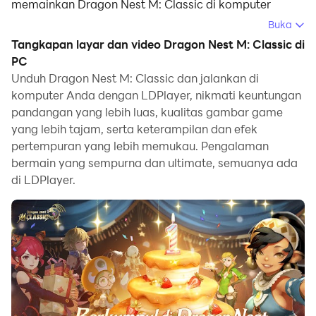
memainkan Dragon Nest M: Classic di komputer
dengan sistem operasi Windows. Emulator ini dapat
Buka
memberikan fitur-fitur yang kuat untuk membantu
Tangkapan layar dan video Dragon Nest M: Classic di
Anda mendapatkan pengalaman bermain game yang
PC
mendalam dalam game Dragon Nest M: Classic.
Unduh Dragon Nest M: Classic dan jalankan di
komputer Anda dengan LDPlayer, nikmati keuntungan
Keuntungan Menggunakan LDPlayer untuk
pandangan yang lebih luas, kualitas gambar game
Memainkan Dragon Nest M: Classic di PC.Multi-
yang lebih tajam, serta keterampilan dan efek
Instance dan Synchronizer sangat berguna untuk
pertempuran yang lebih memukau. Pengalaman
undian pertama.Anda dapat menggunakannya untuk
bermain yang sempurna dan ultimate, semuanya ada
di LDPlayer.
menyalin beberapa emulator dan memulai proses
sinkronisasi.Ikat akun Anda sampai Anda
mendapatkan hero yang Anda suka.
Selain itu, perekam Makro adalah pilihan yang sangat
baik untuk game yang mengharuskan Anda naik level
dan menyelesaikan tugas.Jalankan sinkronisasi dan
catat operasinya, lalu ulangi tindakan instance master