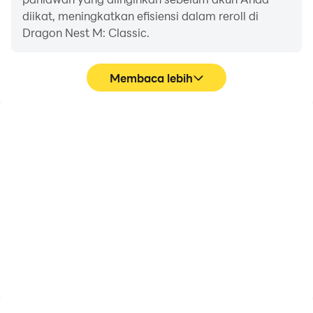
diikat, meningkatkan efisiensi dalam reroll di
Dragon Nest M: Classic.
Membaca lebih
FPS tinggi
Papan ketik dan
tetikus
Dengan dukungan FPS
Di Dragon Nest M:
tinggi, grafik game
Classic, pemain sering
Dragon Nest M: Classic
melakukan tindakan
lebih halus, dan tindakan
seperti pergerakan
lebih mulus,
karakter, pemilihan
meningkatkan
keterampilan, dan
pengalaman visual dan
pertarungan, di mana
pengalaman bermain
keyboard dan mouse
game Dragon Nest M:
menawarkan
Classic.
pengoperasian yang
lebih nyaman dan