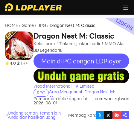
120
FP
HOME
Game
RPG
Dragon Nest M: Classic
/
/
/
Dragon Nest M: Classic
Kelas baru「Tinkerer」akan hadir！MMO Aksi
3D Legendaris
Main di PC dengan LDPlayer
4.0
1K+
recommend
7road International HK Limited
Cara Mengunduh Dragon Nest M:
RPG
Classic di Komputer Anda
Pembaruan belakangan ini:
com.wan.lzgtwan
2026-08-01
Undang teman-teman lain
Membagikan
:
Anda dan hasilkan uang