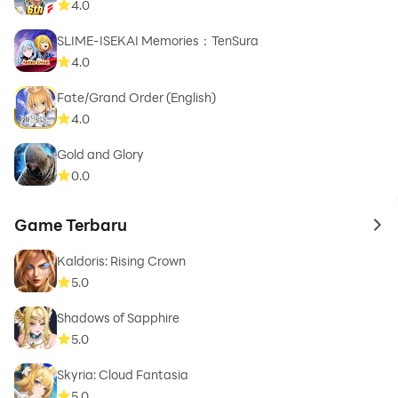
4.0
SLIME-ISEKAI Memories：TenSura
4.0
Fate/Grand Order (English)
4.0
Gold and Glory
0.0
Game Terbaru
to 
Kaldoris: Rising Crown
5.0
Shadows of Sapphire
5.0
Skyria: Cloud Fantasia
5.0