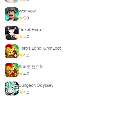
War Vow
5.0
Ticket Hero
4.0
Hero's Land: GrimLoot
4.0
히어로 랜드M
4.0
Dungeon Odyssey
4.0