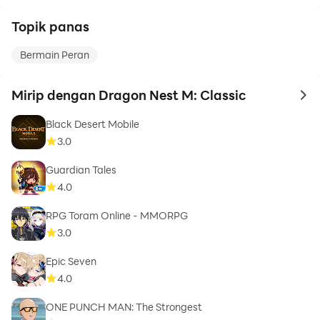
Topik panas
Bermain Peran
Mirip dengan Dragon Nest M: Classic
to 
Black Desert Mobile
3.0
Guardian Tales
4.0
RPG Toram Online - MMORPG
3.0
Epic Seven
4.0
ONE PUNCH MAN: The Strongest