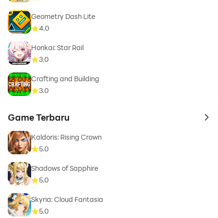
Geometry Dash Lite
4.0
Honkai: Star Rail
3.0
Crafting and Building
3.0
Game Terbaru
to 
Kaldoris: Rising Crown
5.0
Shadows of Sapphire
5.0
Skyria: Cloud Fantasia
5.0