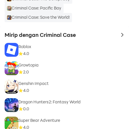
Criminal Case: Pacific Bay
Criminal Case: Save the World!
Mirip dengan Criminal Case
to 
Roblox
4.0
Growtopia
2.0
Genshin Impact
4.0
Dragon Hunters2: Fantasy World
0.0
Super Bear Adventure
4.0