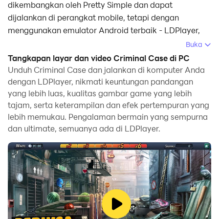
dikembangkan oleh Pretty Simple dan dapat
dijalankan di perangkat mobile, tetapi dengan
menggunakan emulator Android terbaik - LDPlayer,
Anda dapat mengunduh Criminal Case dan
Buka
menjalankannya di komputer Anda.
Tangkapan layar dan video Criminal Case di PC
Unduh Criminal Case dan jalankan di komputer Anda
Dengan menjalankan Criminal Case di komputer, Anda
dengan LDPlayer, nikmati keuntungan pandangan
dapat menjelajah dengan jelas di layar yang lebih
yang lebih luas, kualitas gambar game yang lebih
besar, serta mengendalikan aplikasi dengan
tajam, serta keterampilan dan efek pertempuran yang
menggunakan mouse dan keyboard jauh lebih cepat
lebih memukau. Pengalaman bermain yang sempurna
daripada menyentuh layar, dan Anda tidak perlu
dan ultimate, semuanya ada di LDPlayer.
khawatir tentang kekuatan perangkat Anda.
Berkat fitur multi-instance dan sinkronisasi, Anda juga
dapat menjalankan aplikasi dan akun ganda di
komputer Anda.
Fungsi transfer file antara emulator dan komputer juga
memudahkan berbagi foto, video, dan file.