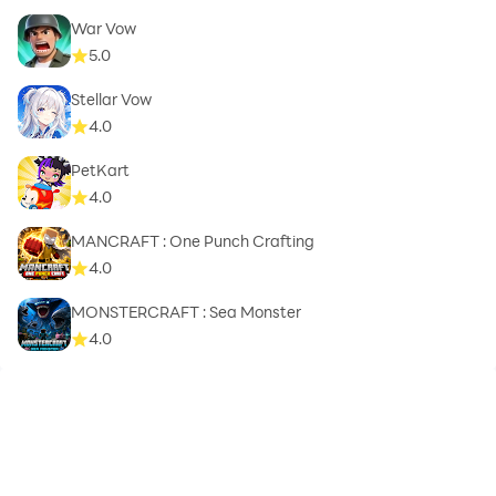
War Vow
5.0
Stellar Vow
4.0
PetKart
4.0
MANCRAFT : One Punch Crafting
4.0
MONSTERCRAFT : Sea Monster
4.0