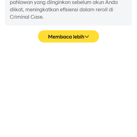
pahlawan yang diinginkan sebelum akun Anda
diikat, meningkatkan efisiensi dalam reroll di
Criminal Case.
Membaca lebih
FPS tinggi
Perekam Video
Dengan dukungan FPS
Tangkap dengan mudah
tinggi, grafik game
performa dan proses
Criminal Case lebih halus,
gameplay Anda dalam
dan tindakan lebih mulus,
Criminal Case,
meningkatkan
membantu mempelajari
pengalaman visual dan
dan meningkatkan
pengalaman bermain
teknik mengemudi, atau
game Criminal Case.
berbagi pengalaman
dan pencapaian bermain
game dengan pemain
lain.