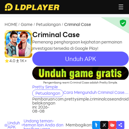
HOME
Game
Petualangan
Criminal Case
/
/
/
Criminal Case
Pemenang penghargaan kejahatan permainan
investigasi tersedia di Google Play!
Unduh APK
4.0
1K+
recommend
Pengembang resmi Criminal Case adalah Pretty Simple.
Pretty Simple
Cara Mengunduh Criminal Case di
Petualangan
Komputer Anda
Pembaruan
com.prettysimple.criminalcaseandroid
belakangan
ini: 2026-
08-08
Undang teman-
Unduh
teman lain Anda dan
Membagikan
:
APK
hasilkan uang