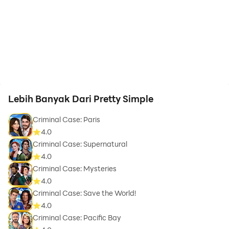
Lebih Banyak Dari Pretty Simple
Criminal Case: Paris
4.0
Criminal Case: Supernatural
4.0
Criminal Case: Mysteries
4.0
Criminal Case: Save the World!
4.0
Criminal Case: Pacific Bay