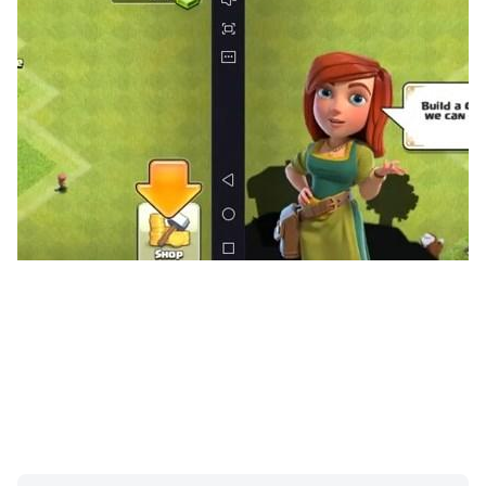
▶▶ Hero Tangguh Menanti ◀◀
Buat tim yang terdiri dari 5 Hero tangguh untuk
bertarung dalam petualangan bergaya RPG! Biarkan
mereka memimpin kerajaanmu menuju kejayaan
sebagai jenderal perang!
▶▶ Bentuk Aliansi ◀◀
Bergabunglah dengan klan untuk bertarung bersama
sekutumu! Maju ke medan perang bersama untuk
menaklukkan berbagai event seru: Perang Klan,
Pertempuran antara Kerajaan, Battle Royal, Wonder
War, Invasi Darknest, dan masih banyak lagi!
▶▶ Bertempur Online dengan Pemain Global ◀◀
Bertempurlah dengan jutaan pemain dari seluruh
dunia, dan kalahkan mereka yang menghalangi