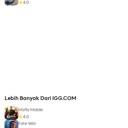
4.0
Lebih Banyak Dari IGG.COM
Mafia Mobile
4.0
Fate War