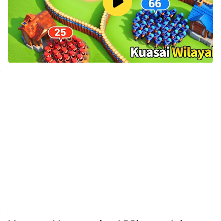
berulang.Eksekusi satu ketukan memungkinkan Anda
menyelesaikan pembunuhan dengan cepat!
Jika Anda ingin mengembangkan banyak akun, Multi-
Instance dan Synchronizer juga dapat membantu
Anda.Anda dapat memainkan akun utama sambil
juga menjalankan akun alternatif untuk naik level dan
bertani.Mulailah dengan mengunduh Lords Mobile x
Transformers dan memainkannya di komputer Anda
sekarang!
Kolaborasi Lords Mobile x Transformers telah hadir!
Gabung dengan Optimus Prime dalam pertempuran
dan klaim skin eksklusif
Kamu siap untuk berperang HABIS-HABISAN?
Kaisar sejati telah jatuh. Kita perlu Hero sejati,