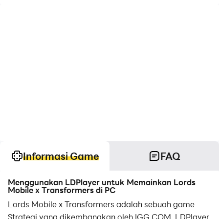
Informasi Game
FAQ
Menggunakan LDPlayer untuk Memainkan Lords
Mobile x Transformers di PC
Lords Mobile x Transformers adalah sebuah game
Strategi yang dikembangkan oleh IGG.COM. LDPlayer