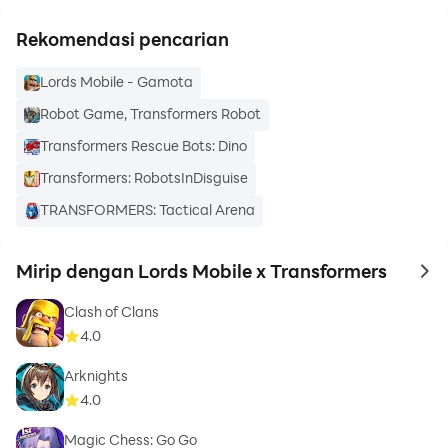
Rekomendasi pencarian
Lords Mobile - Gamota
Robot Game, Transformers Robot
Transformers Rescue Bots: Dino
Transformers: RobotsInDisguise
TRANSFORMERS: Tactical Arena
Mirip dengan Lords Mobile x Transformers
to 
Clash of Clans
4.0
Arknights
4.0
Magic Chess: Go Go