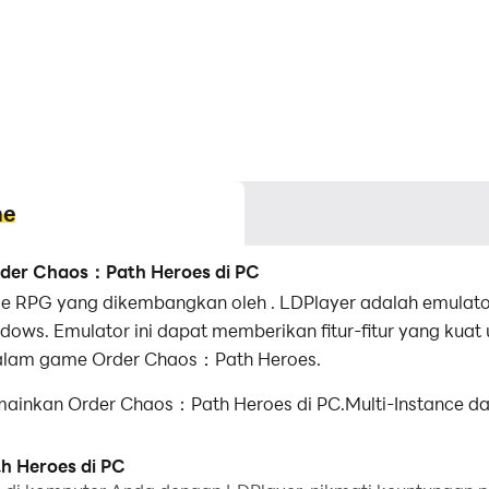
me
der Chaos：Path Heroes di PC
 RPG yang dikembangkan oleh . LDPlayer adalah emulat
ndows. Emulator ini dapat memberikan fitur-fitur yang k
lam game Order Chaos：Path Heroes.
nkan Order Chaos：Path Heroes di PC.Multi-Instance dan
nyalin beberapa emulator dan memulai proses sinkronis
h Heroes di PC