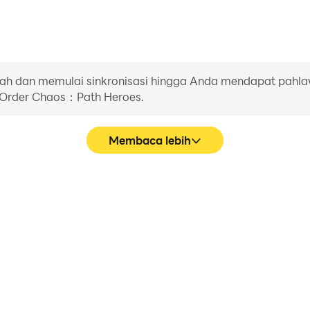
h dan memulai sinkronisasi hingga Anda mendapat pahla
di Order Chaos：Path Heroes.
Membaca lebih
Pa
aos：Path Heroes lebih halus,
Di Order Chaos：Path Her
aman visual dan pengalaman
pergerakan karakter, pem
th Heroes.
keyboard dan mouse men