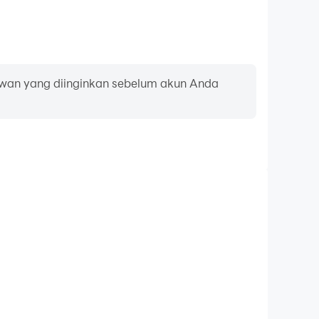
wan yang diinginkan sebelum akun Anda
pan ketik dan tetikus
oes, pemain sering melakukan tindakan seperti
ilihan keterampilan, dan pertarungan, di mana
awarkan pengoperasian yang lebih nyaman dan
responsif.