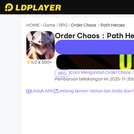
HOME
Game
RPG
Order Chaos：Path Heroes
/
/
/
Order Chaos：Path He
recommend
5.0
500+
Cara Mengunduh Order Chaos：
RPG
Pembaruan belakangan ini: 2025-11-20
Unduh APK
Undang teman-teman lain Anda dan h