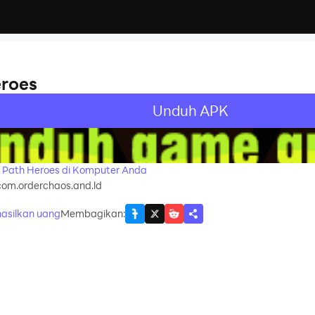
roes
Unduh APK
recommend
Path Heroes di Komputer Anda
com.orderchaos.and.ld
asilkan uang
Membagikan
: