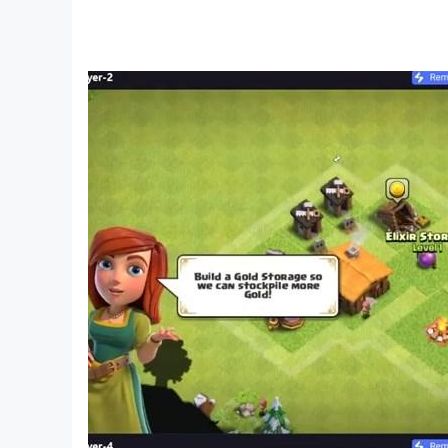
The Dark Emperor, who was exiled to another plan
You need to form the most powerful team and st
of Alteran.
"Alteran: The Conflict of Light and Darkness"
Join the game now, become the guardian of the 