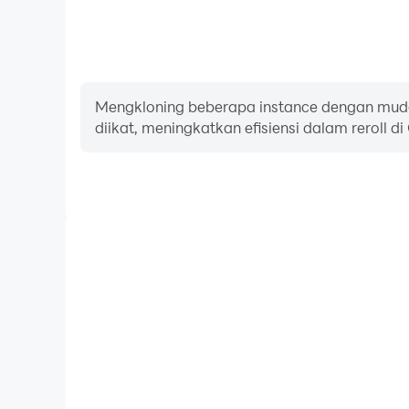
Mengkloning beberapa instance dengan muda
diikat, meningkatkan efisiensi dalam reroll 
FPS tinggi
Dengan dukungan FPS tinggi, grafik game Order Ch
dan tindakan lebih mulus, meningkatkan pengal
bermain game Order Chaos：Pa