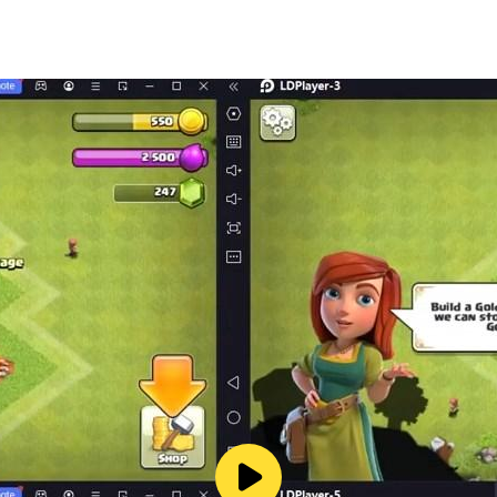
e, is plotting to return to the continent of Alteran.
art an epic duel with the Dark Emperor. Only by defeating
continent of Alteran, and write this legendary story toget