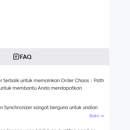
FAQ
or terbaik untuk memainkan Order Chaos：Path
uat untuk membantu Anda mendapatkan
 Synchronizer sangat berguna untuk undian
asi.Ikat akun Anda sampai Anda mendapatkan
Buka