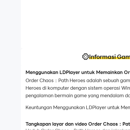
Informasi Ga
Menggunakan LDPlayer untuk Memainkan Or
Order Chaos：Path Heroes adalah sebuah game
Heroes di komputer dengan sistem operasi Wi
pengalaman bermain game yang mendalam da
Keuntungan Menggunakan LDPlayer untuk Memai
pertama.Anda dapat menggunakannya untuk me
hero yang Anda suka.
Tangkapan layar dan video Order Chaos：Pat