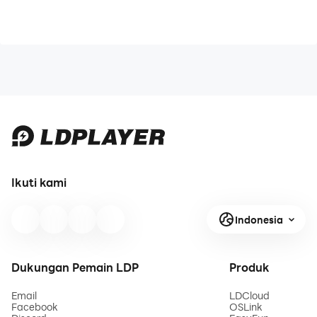
Ikuti kami
Indonesia
Dukungan Pemain LDP
Produk
Email
LDCloud
Facebook
OSLink