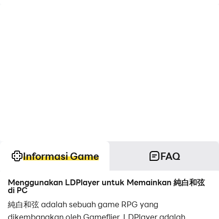
Informasi Game
FAQ
Menggunakan LDPlayer untuk Memainkan 純白和弦
di PC
純白和弦 adalah sebuah game RPG yang
dikembangkan oleh Gameflier. LDPlayer adalah