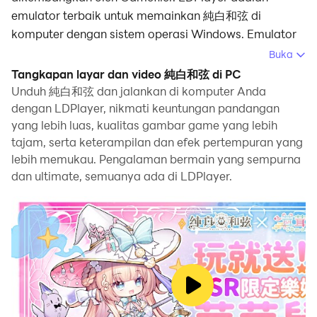
emulator terbaik untuk memainkan 純白和弦 di
komputer dengan sistem operasi Windows. Emulator
ini dapat memberikan fitur-fitur yang kuat untuk
Buka
membantu Anda mendapatkan pengalaman bermain
Tangkapan layar dan video 純白和弦 di PC
game yang mendalam dalam game 純白和弦.
Unduh 純白和弦 dan jalankan di komputer Anda
dengan LDPlayer, nikmati keuntungan pandangan
Keuntungan Menggunakan LDPlayer untuk
yang lebih luas, kualitas gambar game yang lebih
Memainkan 純白和弦 di PC.Multi-Instance dan
tajam, serta keterampilan dan efek pertempuran yang
Synchronizer sangat berguna untuk undian
lebih memukau. Pengalaman bermain yang sempurna
pertama.Anda dapat menggunakannya untuk
dan ultimate, semuanya ada di LDPlayer.
menyalin beberapa emulator dan memulai proses
sinkronisasi.Ikat akun Anda sampai Anda
mendapatkan hero yang Anda suka.
Selain itu, perekam Makro adalah pilihan yang sangat
baik untuk game yang mengharuskan Anda naik level
dan menyelesaikan tugas.Jalankan sinkronisasi dan
catat operasinya, lalu ulangi tindakan instance master