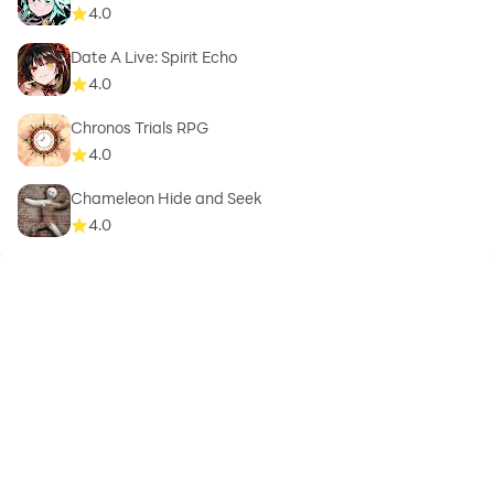
4.0
Date A Live: Spirit Echo
4.0
Chronos Trials RPG
4.0
Chameleon Hide and Seek
4.0