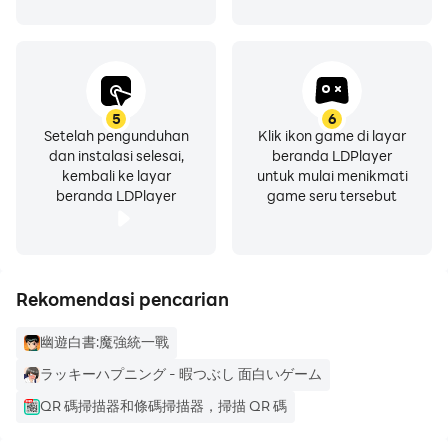
5
6
Setelah pengunduhan
Klik ikon game di layar
dan instalasi selesai,
beranda LDPlayer
kembali ke layar
untuk mulai menikmati
beranda LDPlayer
game seru tersebut
Rekomendasi pencarian
幽遊白書:魔強統一戰
ラッキーハプニング - 暇つぶし 面白いゲーム
QR 碼掃描器和條碼掃描器，掃描 QR 碼