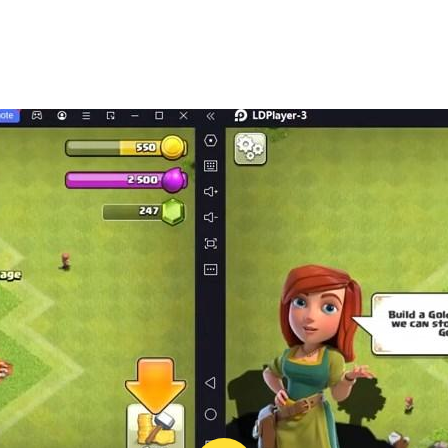
as zaman. Boudica akan bertarung melawan Raja Richard, 
balan
asi perang 4X. Tiap zaman adalah tantangan baru dalam m
 baru, serta beradaptasilah dengan bentang alamnya.
g disesuaikan dengan zaman dan peradaban yang kamu jela
im dengan strategi tim baru.
emperkuat supremasimu.
musuh dalam RTS multipemain 4x.
engan pemain lain dalam dunia game perang dinamis yang p
uh penjuru dunia dalam game pertempuran yang menantang
is dan mencakup pembelian opsional dalam game (termasuk it
n pembelian dalam aplikasi melalui pengaturan perangka