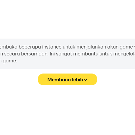
, membuka beberapa instance untuk menjalankan akun game 
 secara bersamaan. Ini sangat membantu untuk mengelo
n game.
Membaca lebih
Pa
lay Anda dalam Civilization:
Di Civilization: Eras & Al
ingkatkan teknik mengemudi,
pergerakan karakter, pem
n game dengan pemain lain.
keyboard dan mouse men