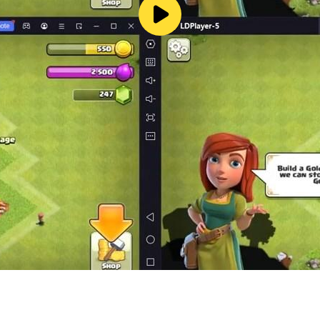
hun (atau sesuai regulasi lokal). Koneksi internet diperluk
mungkin berlaku).
 Layanan kami, yang bisa ditemukan di https://www.take2g
i di sini https://support.2k.com/hc/en-us/sections/18923
nggunakan data pribadi, silakan baca kebijakan privasi ka
. Semua Hak Dilindungi Undang-Undang