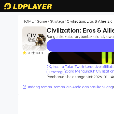
HOME
Game
Strategi
Civilization: Eras & Allies 2K
/
/
/
Civilization: Eras & All
Bangun kekaisaran, bentuk aliansi, lawa
3.0
100+
recommend
2K, Inc. - a Take-Two Interactive affiliat
Cara Mengunduh Civilization
Strategi
Pembaruan belakangan ini: 2026-01-14
Undang teman-teman lain Anda dan hasilkan uang