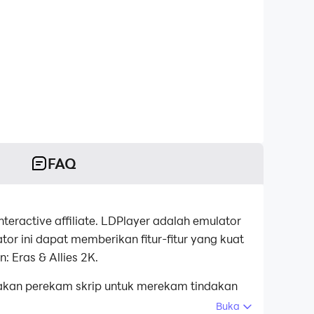
FAQ
nteractive affiliate. LDPlayer adalah emulator
or ini dapat memberikan fitur-fitur yang kuat
Eras & Allies 2K.
nakan perekam skrip untuk merekam tindakan
 sekaligus membuat pengumpulan sumber daya
Buka