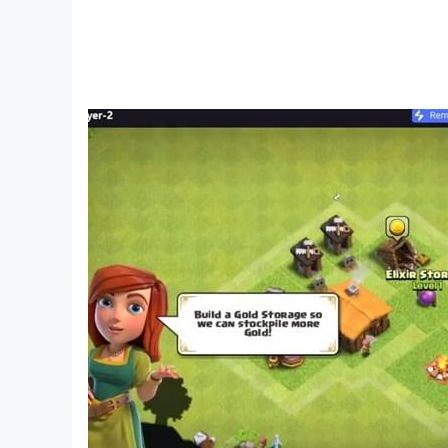
● Ubah sejarah dalam pertempuran hebat lint
pasukan Mesir Kuno.
Taklukkan Tantangan Musiman & Dapatkan Im
● Uji kehebatan strategimu dalam game simul
● Hadapi lawan baru, buka strategi dan taktik
● Dapatkan imbalan dan bonus luar biasa yan
● Mulai perjalanan Peradabanmu pada tiap mus
Multipemain dan Aliansi
● Bangun Aliansi hingga 200 pemain untuk m
● Gabung bersama sekutu untuk menaklukkan 
● Jalin ikatan diplomatik dan berdaganglah d
● Jalin pertemanan dengan pemain dari selur
Civilization: Eras & Allies bisa diunduh grat
tersedia dalam game. Kamu bisa menonaktifka