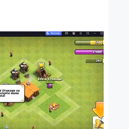
dan pasukan Arthur Wellesley akan menghadapi
usim berbatas waktu.
jahi.
enuh persaingan sengit.
.
em acak berbayar). Info tentang peluang drop
tmu.