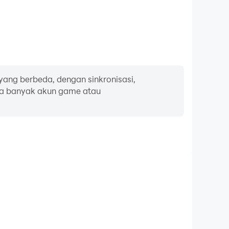
yang berbeda, dengan sinkronisasi,
la banyak akun game atau
pan ketik dan tetikus
lies 2K, pemain sering melakukan tindakan seperti
ilihan keterampilan, dan pertarungan, di mana
awarkan pengoperasian yang lebih nyaman dan
responsif.