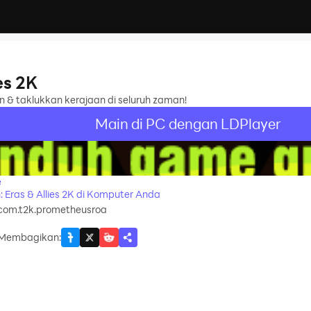
ies 2K
n & taklukkan kerajaan di seluruh zaman!
Main di PC dengan LDPlayer
e
: Eras & Allies 2K di Komputer Anda
com.t2k.prometheusroa
Membagikan
: