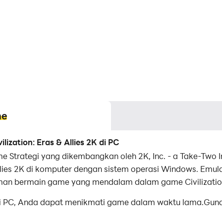
me
zation: Eras & Allies 2K di PC
me Strategi yang dikembangkan oleh 2K, Inc. - a Take-Two I
llies 2K di komputer dengan sistem operasi Windows. Emulat
 bermain game yang mendalam dalam game Civilization: 
2K di PC, Anda dapat menikmati game dalam waktu lama.Gu
 memungkinkan Anda untuk meningkatkan lebih cepat dan