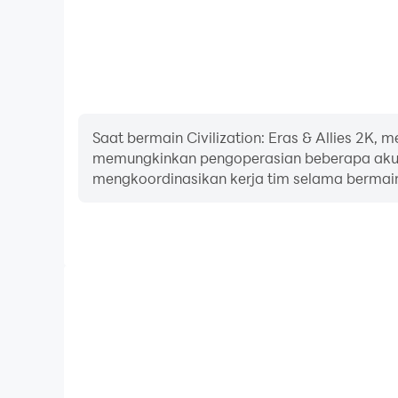
Saat bermain Civilization: Eras & Allies 2K
memungkinkan pengoperasian beberapa akun
mengkoordinasikan kerja tim selama bermai
Perekam Video
Tangkap dengan mudah performa dan proses gamep
Eras & Allies 2K, membantu mempelajari dan men
atau berbagi pengalaman dan pencapaian bermai