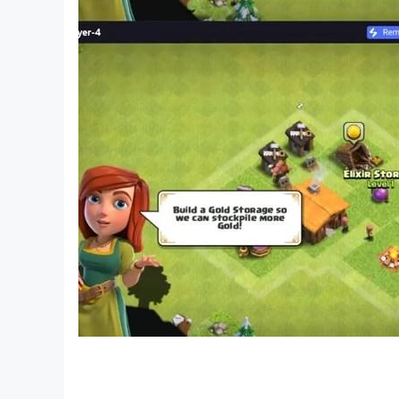
Untuk bermain, kamu harus berusia minimal 13 ta
Membutuhkan koneksi internet (biaya jaringan 
Penggunaan aplikasi ini diatur oleh Ketentuan
game, silakan baca halaman dukungan game kam
Untuk tahu informasi tentang cara Take Two me
www.take2games.com/privacy
©2025 TAKE-TWO INTERACTIVE SOFTWARE INC