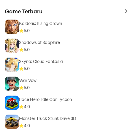
Game Terbaru
to 
Kaldoris: Rising Crown
5.0
Shadows of Sapphire
5.0
Skyria: Cloud Fantasia
5.0
War Vow
5.0
Race Hero: Idle Car Tycoon
4.0
Monster Truck Stunt Drive 3D
4.0