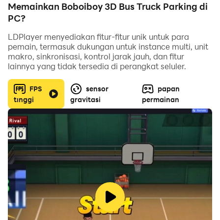
dinamis yang luar biasa, permainan balap boboiboy
Memainkan Boboiboy 3D Bus Truck Parking di
ini adalah ketepatan mengemudi yang meninggalkan
PC?
permainan sistem uji truk.
LDPlayer menyediakan fitur-fitur unik untuk para
pemain, termasuk dukungan untuk instance multi, unit
makro, sinkronisasi, kontrol jarak jauh, dan fitur
lainnya yang tidak tersedia di perangkat seluler.
Fitur Permainan Truk Bus Boboiboy 3D
FPS
sensor
papan
tinggi
gravitasi
permainan
Grafis 3d Super Realistis
Kontrol Luar Biasa
Gameplay Mudah
Pengalaman Mengemudi Balap Truk Nyata