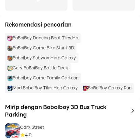
Rekomendasi pencarian
BoBoiBoy Dancing Beat Tiles Ho
BoBoiBoy Game Bike Stunt 3D
Boboiboy Subway Hero Galaxy
Gery BoBoiBoy Battle Deck
Boboiboy Game Family Cartoon
Mod BoboiBoy Tiles Hop Galaxy
BoBoiBoy Galaxy Run
Mirip dengan Boboiboy 3D Bus Truck
to 
Parking
CarX Street
4.0