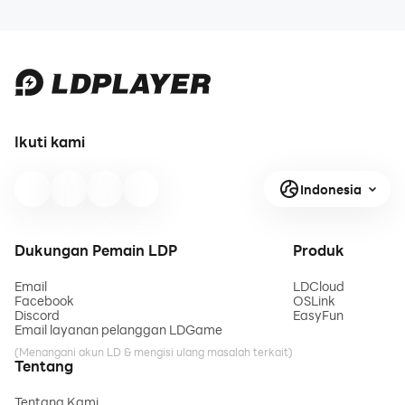
Ikuti kami
Indonesia
Dukungan Pemain LDP
Produk
Email
LDCloud
Facebook
OSLink
Discord
EasyFun
Email layanan pelanggan LDGame
(Menangani akun LD & mengisi ulang masalah terkait)
Tentang
Tentang Kami