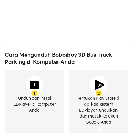
Boboiboy 3D Bus Truck
Truck Parking, pastikan
Parking, membantu
fokus selama kompetisi
mempelajari dan
untuk pengalaman dan
meningkatkan teknik
performa bermain game
mengemudi, atau
yang lebih baik.
berbagi pengalaman
dan pencapaian bermain
game dengan pemain
lain.
Cara Mengunduh Boboiboy 3D Bus Truck
Parking di Komputer Anda
1
2
Unduh dan instal
Temukan Play Store di
LDPlayer di komputer
aplikasi sistem
Anda
LDPlayer, luncurkan,
dan masuk ke akun
Google Anda