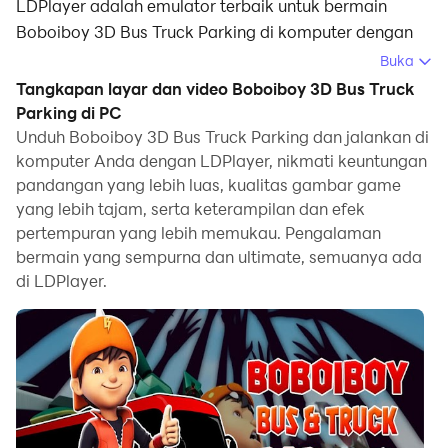
LDPlayer adalah emulator terbaik untuk bermain
Boboiboy 3D Bus Truck Parking di komputer dengan
sistem operasi Windows. Ini menyediakan fitur-fitur
Buka
kuat untuk membantu Anda mendapatkan
Tangkapan layar dan video Boboiboy 3D Bus Truck
pengalaman bermain game yang mendalam di
Parking di PC
permainan Boboiboy 3D Bus Truck Parking.
Unduh Boboiboy 3D Bus Truck Parking dan jalankan di
komputer Anda dengan LDPlayer, nikmati keuntungan
Ketika Anda bermain Boboiboy 3D Bus Truck Parking
pandangan yang lebih luas, kualitas gambar game
di komputer Anda, jika Anda ingin menggunakan
yang lebih tajam, serta keterampilan dan efek
gamepad Anda untuk mengontrol permainan, deteksi
pertempuran yang lebih memukau. Pengalaman
gamepad yang diaktifkan secara otomatis oleh
bermain yang sempurna dan ultimate, semuanya ada
di LDPlayer.
LDPlayer dapat membantu Anda menyesuaikan
kontrol dengan beberapa klik sederhana dan
menikmati pengalaman balapan dan tantangan yang
lebih mendalam dan nyata.
Dengan dukungan dari frame rate yang tinggi, desain
lintasan yang beragam dalam permainan dan fitur-