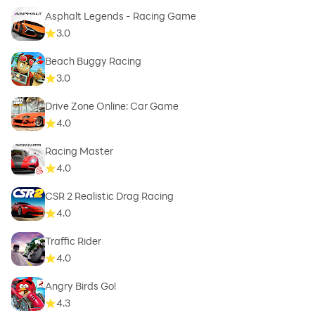
Asphalt Legends - Racing Game
3.0
Beach Buggy Racing
3.0
Drive Zone Online: Car Game
4.0
Racing Master
4.0
CSR 2 Realistic Drag Racing
4.0
Traffic Rider
4.0
Angry Birds Go!
4.3