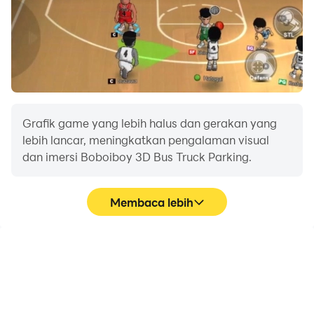
Jadi, Unduh Sekarang untuk bersenang-senang!
Grafik game yang lebih halus dan gerakan yang
lebih lancar, meningkatkan pengalaman visual
dan imersi Boboiboy 3D Bus Truck Parking.
Membaca lebih
Perekam Video
Jangan ganggu
Tangkap dengan mudah
Hindari gangguan dari
performa dan proses
panggilan telepon saat
gameplay Anda dalam
bermain Boboiboy 3D Bus