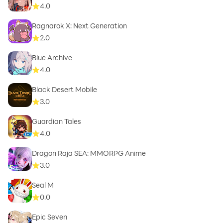
4.0
Ragnarok X: Next Generation
2.0
Blue Archive
4.0
Black Desert Mobile
3.0
Guardian Tales
4.0
Dragon Raja SEA: MMORPG Anime
3.0
Seal M
0.0
Epic Seven