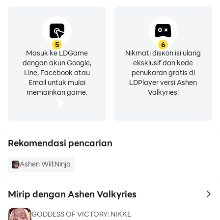
5
6
Masuk ke LDGame
Nikmati diskon isi ulang
dengan akun Google,
eksklusif dan kode
Line, Facebook atau
penukaran gratis di
Email untuk mulai
LDPlayer versi Ashen
memainkan game.
Valkyries!
Rekomendasi pencarian
Ashen Will:Ninja
Mirip dengan Ashen Valkyries
to 
GODDESS OF VICTORY: NIKKE