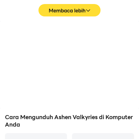
Membaca lebih
FPS tinggi
Papan ketik dan
tetikus
Dengan dukungan FPS
Di Ashen Valkyries,
tinggi, grafik game
pemain sering
Ashen Valkyries lebih
melakukan tindakan
halus, dan tindakan lebih
seperti pergerakan
mulus, meningkatkan
karakter, pemilihan
pengalaman visual dan
keterampilan, dan
pengalaman bermain
pertarungan, di mana
game Ashen Valkyries.
keyboard dan mouse
menawarkan
pengoperasian yang
lebih nyaman dan
Cara Mengunduh Ashen Valkyries di Komputer
responsif.
Anda