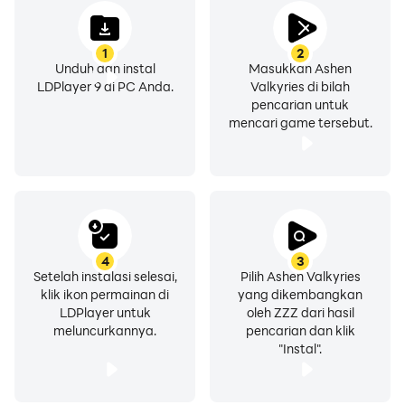
1
2
Unduh dan instal
Masukkan Ashen
LDPlayer 9 di PC Anda.
Valkyries di bilah
pencarian untuk
mencari game tersebut.
4
3
Setelah instalasi selesai,
Pilih Ashen Valkyries
klik ikon permainan di
yang dikembangkan
LDPlayer untuk
oleh ZZZ dari hasil
meluncurkannya.
pencarian dan klik
"Instal".