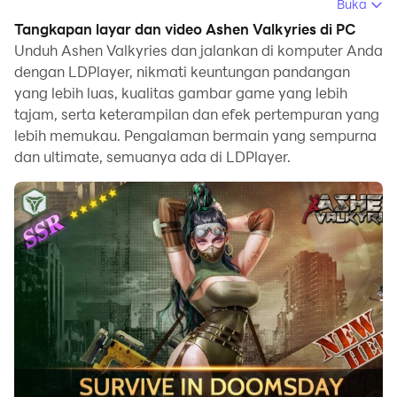
Windows. Emulator ini dapat memberikan fitur-fitur
Buka
yang kuat untuk membantu Anda mendapatkan
Tangkapan layar dan video Ashen Valkyries di PC
pengalaman bermain game yang mendalam dalam
Unduh Ashen Valkyries dan jalankan di komputer Anda
game Ashen Valkyries.
dengan LDPlayer, nikmati keuntungan pandangan
yang lebih luas, kualitas gambar game yang lebih
Keuntungan Menggunakan LDPlayer untuk
tajam, serta keterampilan dan efek pertempuran yang
Memainkan Ashen Valkyries di PC.Multi-Instance dan
lebih memukau. Pengalaman bermain yang sempurna
Synchronizer sangat berguna untuk undian
dan ultimate, semuanya ada di LDPlayer.
pertama.Anda dapat menggunakannya untuk
menyalin beberapa emulator dan memulai proses
sinkronisasi.Ikat akun Anda sampai Anda
mendapatkan hero yang Anda suka.
Selain itu, perekam Makro adalah pilihan yang sangat
baik untuk game yang mengharuskan Anda naik level
dan menyelesaikan tugas.Jalankan sinkronisasi dan
catat operasinya, lalu ulangi tindakan instance master
secara real-time.Dengan melakukan ini, Anda dapat