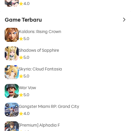
4.0
Game Terbaru
to 
Kaldoris: Rising Crown
5.0
Shadows of Sapphire
5.0
Skyria: Cloud Fantasia
5.0
War Vow
5.0
Gangster Miami RP: Grand City
4.0
[Premium] Alphadia F