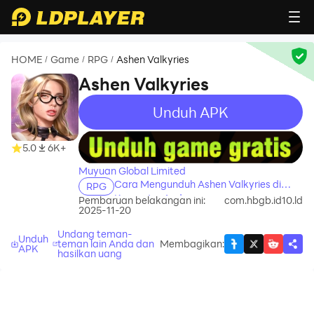
HOME
Game
RPG
Ashen Valkyries
/
/
/
Ashen Valkyries
Unduh APK
recommend
recommend
5.0
6K+
Muyuan Global Limited
Cara Mengunduh Ashen Valkyries di
RPG
Komputer Anda
Pembaruan belakangan ini:
com.hbgb.id10.ld
2025-11-20
Undang teman-
Unduh
teman lain Anda dan
Membagikan
:
APK
hasilkan uang