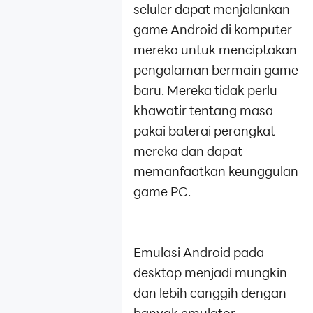
Masalah
seluler dapat menjalankan
umum
game Android di komputer
Panduan
mereka untuk menciptakan
Lanjutan
pengalaman bermain game
Tutorial Instal
baru. Mereka tidak perlu
Game
khawatir tentang masa
Penyelesaian
pakai baterai perangkat
masalah
mereka dan dapat
Tutorial
memanfaatkan keunggulan
Optimalan PC
game PC.
Tutorial
Perbaikan
Data
Emulasi Android pada
desktop menjadi mungkin
Afiliasi
LDPlayer
dan lebih canggih dengan
Terkait