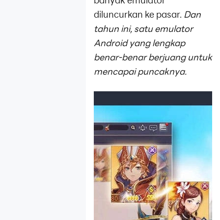
banyak emulator
Pengenalan
diluncurkan ke pasar.
Dan
Fitur Dasar
tahun ini, satu emulator
Android yang lengkap
Tutorial Instal
Dan Mulai
benar-benar berjuang untuk
mencapai puncaknya.
Tutorial
Perbaikan
Jaringan
Tutorial
Terkait
LDMultiPlayer