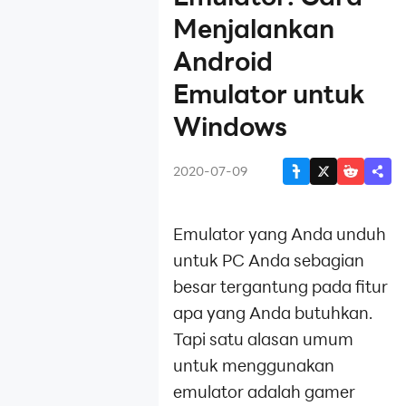
LDPlayer V4.0
Menjalankan
Panduan
pengenalan versi
Android
LDPlayer
Emulator untuk
Menjawab
pertanyaan
Windows
keamanan
LDPlayer
2020-07-09
Pengenalan versi
LDPlayer V3.0
Pengenalan
Emulator yang Anda unduh
produk LDPlayer
untuk PC Anda sebagian
Pengenalan LD
besar tergantung pada fitur
Premium
Pengenalan fitur
apa yang Anda butuhkan.
versi 4.0.37
Tapi satu alasan umum
Ikhtisar klarifikasi
untuk menggunakan
rumor LDPlayer
emulator adalah gamer