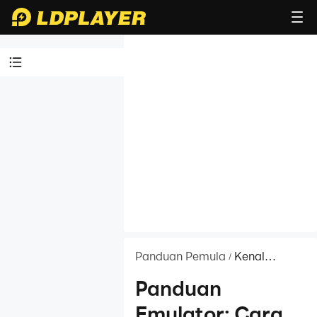
Tutorial VT
Video Tutorial
Kenal
LDPlayer
Memperkenalkan
LDPlayer9 (Beta)
Cara
Menjalankan
Panduan Pemula
Kenal
/
Android Emulator
LDPlayer
Panduan
untuk Windows
Pengenalan
Emulator: Cara