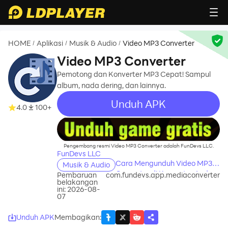
HOME
Aplikasi
Musik & Audio
Video MP3 Converter
/
/
/
Video MP3 Converter
Pemotong dan Konverter MP3 Cepat! Sampul
album, nada dering, dan lainnya.
Unduh APK
4.0
100+
recommend
Pengembang resmi Video MP3 Converter adalah FunDevs LLC.
FunDevs LLC
Cara Mengunduh Video MP3
Musik & Audio
Converter di Komputer Anda
Pembaruan
com.fundevs.app.mediaconverter
belakangan
ini: 2026-08-
07
Unduh APK
Membagikan
: