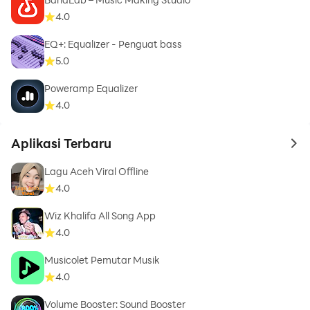
4.0
EQ+: Equalizer - Penguat bass
5.0
Poweramp Equalizer
4.0
Aplikasi Terbaru
to 
Lagu Aceh Viral Offline
4.0
Wiz Khalifa All Song App
4.0
Musicolet Pemutar Musik
4.0
Volume Booster: Sound Booster