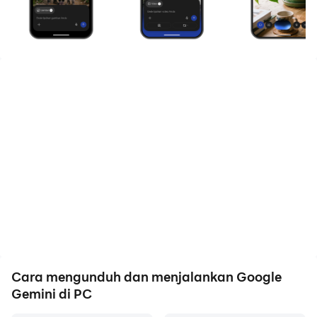
sekarang dan nikmati layar besar dan kualitas
gambar yang tajam untuk versi PC!
Mulai dari perjalanan pagi hingga diskusi mendalam di
larut malam, Google Gemini adalah asisten AI pribadi
yang proaktif dan andal.
ALASAN PENGGUNA MENYUKAI GEMINI
• Model terbaru kami, Gemini 3.6 Flash dan Gemini
Omni, membuka era baru produktivitas dan
kreativitas.
• Ajak Gemini Live mengobrol: Diskusikan ide secara
real-time atau bagikan layar/kamera Anda untuk
membahas apa pun yang sedang Anda lihat.
• Respons yang bukan sekadar teks panjang. Anda
Cara mengunduh dan menjalankan Google
akan mendapatkan respons yang disusun apik,
Gemini di PC
lengkap dengan sisipan gambar, linimasa, serta visual