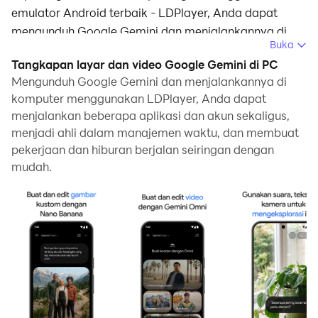
emulator Android terbaik - LDPlayer, Anda dapat
mengunduh Google Gemini dan menjalankannya di
Buka
komputer Anda.
Tangkapan layar dan video Google Gemini di PC
Dengan menjalankan Google Gemini di komputer,
Mengunduh Google Gemini dan menjalankannya di
Anda dapat menjelajah dengan jelas di layar yang
komputer menggunakan LDPlayer, Anda dapat
menjalankan beberapa aplikasi dan akun sekaligus,
lebih besar, serta mengendalikan aplikasi dengan
menjadi ahli dalam manajemen waktu, dan membuat
menggunakan mouse dan keyboard jauh lebih cepat
pekerjaan dan hiburan berjalan seiringan dengan
daripada menyentuh layar, dan Anda tidak perlu
mudah.
khawatir tentang kekuatan perangkat Anda.
Berkat fitur multi-instance dan sinkronisasi, Anda juga
dapat menjalankan aplikasi dan akun ganda di
komputer Anda.
Fungsi transfer file antara emulator dan komputer juga
memudahkan berbagi foto, video, dan file.
Unduh Google Gemini dan jalankan di komputer Anda