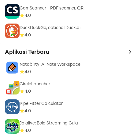
CamScanner - PDF scanner, QR
4.0
DuckDuckGo, optional Duck.ai
4.0
Aplikasi Terbaru
to 
Notability: AI Note Workspace
4.0
CircleLauncher
4.0
Pipe Fitter Calculator
4.0
Jalalive: Bola Streaming Guia
4.0