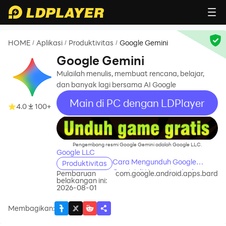
HOME
Aplikasi
Produktivitas
Google Gemini
/
/
/
Google Gemini
Mulailah menulis, membuat rencana, belajar,
dan banyak lagi bersama AI Google
Main di PC dengan LDPlayer
4.0
100+
recommend
Pengembang resmi Google Gemini adalah Google LLC.
Google LLC
Cara Mengunduh Google
Produktivitas
Gemini di Komputer Anda
Pembaruan
com.google.android.apps.bard
belakangan ini:
2026-08-01
Membagikan
: