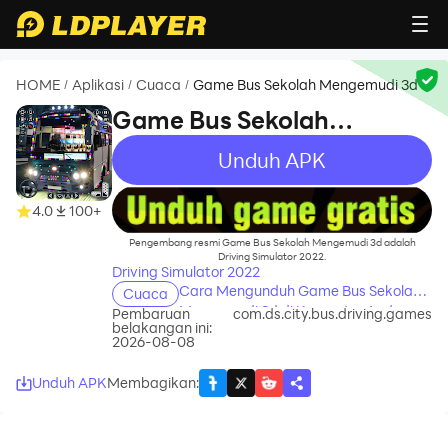
HOME
Aplikasi
Cuaca
Game Bus Sekolah Mengemudi 3d
/
/
/
Game Bus Sekolah
Mengemudi 3d
Unduh APK
recommend
4.0
100+
Pengembang resmi Game Bus Sekolah Mengemudi 3d adalah
Driving Simulator 2022.
Driving Simulator 2022
Cara Mengunduh Game Bus Sekolah
Cuaca
Mengemudi 3d di Komputer Anda
Pembaruan
com.ds.city.bus.driving.games
belakangan ini:
2026-08-08
Unduh APK
Membagikan
: