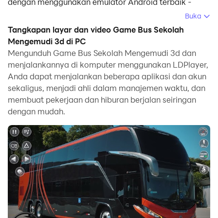
dengan menggunakan emulator Android terbaik -
LDPlayer, Anda dapat mengunduh Game Bus Sekolah
Buka
Mengemudi 3d dan menjalankannya di komputer
Tangkapan layar dan video Game Bus Sekolah
Anda.
Mengemudi 3d di PC
Mengunduh Game Bus Sekolah Mengemudi 3d dan
Dengan menjalankan Game Bus Sekolah Mengemudi
menjalankannya di komputer menggunakan LDPlayer,
3d di komputer, Anda dapat menjelajah dengan jelas
Anda dapat menjalankan beberapa aplikasi dan akun
di layar yang lebih besar, serta mengendalikan aplikasi
sekaligus, menjadi ahli dalam manajemen waktu, dan
dengan menggunakan mouse dan keyboard jauh lebih
membuat pekerjaan dan hiburan berjalan seiringan
cepat daripada menyentuh layar, dan Anda tidak perlu
dengan mudah.
khawatir tentang kekuatan perangkat Anda.
Berkat fitur multi-instance dan sinkronisasi, Anda juga
dapat menjalankan aplikasi dan akun ganda di
komputer Anda.
Fungsi transfer file antara emulator dan komputer juga
memudahkan berbagi foto, video, dan file.