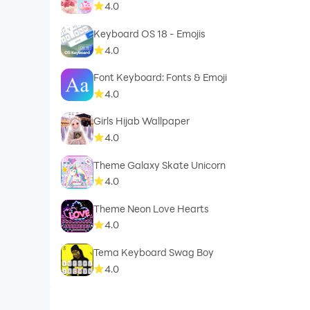
4.0
Keyboard OS 18 - Emojis
4.0
Font Keyboard: Fonts & Emoji
4.0
Girls Hijab Wallpaper
4.0
Theme Galaxy Skate Unicorn
4.0
Theme Neon Love Hearts
4.0
Tema Keyboard Swag Boy
4.0