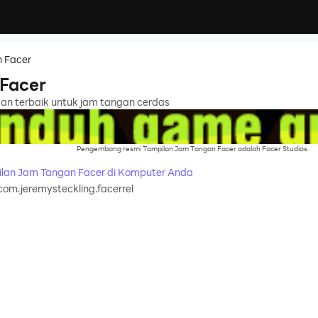
 Facer
Facer
gan terbaik untuk jam tangan cerdas
Pengembang resmi Tampilan Jam Tangan Facer adalah Facer Studios.
lan Jam Tangan Facer di Komputer Anda
com.jeremysteckling.facerrel