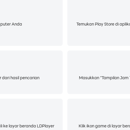
mputer Anda
Temukan Play Store di aplik
 dari hasil pencarian
Masukkan "Tampilan Jam T
li ke layar beranda LDPlayer
Klik ikon game di layar b