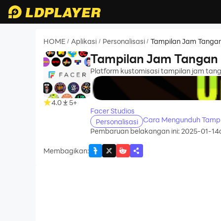
HOME
Aplikasi
Personalisasi
Tampilan Jam Tangan
/
/
/
Tampilan Jam Tangan 
Platform kustomisasi tampilan jam tan
recommend
4.0
5+
Facer Studios
Cara Mengunduh Tampi
Personalisasi
Pembaruan belakangan ini: 2025-01-14
Membagikan
: