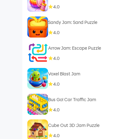
4.0
Sandy Jam: Sand Puzzle
4.0
Arrow Jam: Escape Puzzle
4.0
Voxel Blast Jam
4.0
Bus Go! Car Traffic Jam
4.0
Cube Out 3D :Jam Puzzle
4.0