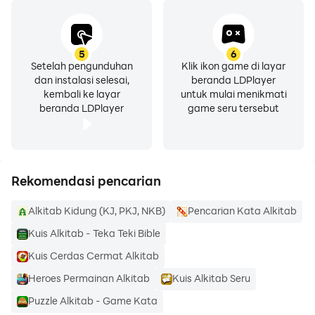
disampaikan kepada kami melalui email:
gulbers.net@gmail.com sehingga kami dapat segera
memperbaikinya.
5
6
Setelah pengunduhan
Klik ikon game di layar
Penambahan fitur berdasarkan masukan dari para
dan instalasi selesai,
beranda LDPlayer
pengguna applikasi ini sedang dalam pengembangan.
kembali ke layar
untuk mulai menikmati
beranda LDPlayer
game seru tersebut
Rekomendasi pencarian
Alkitab Kidung (KJ, PKJ, NKB)
Pencarian Kata Alkitab
Kuis Alkitab - Teka Teki Bible
Kuis Cerdas Cermat Alkitab
Heroes Permainan Alkitab
Kuis Alkitab Seru
Puzzle Alkitab - Game Kata