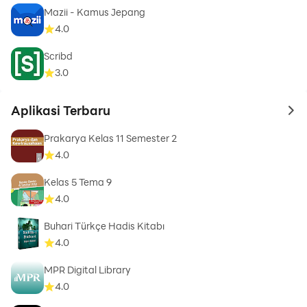
Mazii - Kamus Jepang
4.0
Scribd
3.0
Aplikasi Terbaru
to 
Prakarya Kelas 11 Semester 2
4.0
Kelas 5 Tema 9
4.0
Buhari Türkçe Hadis Kitabı
4.0
MPR Digital Library
4.0