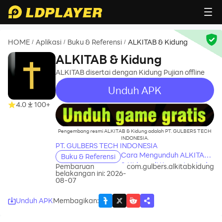
HOME
Aplikasi
Buku & Referensi
ALKITAB & Kidung
/
/
/
ALKITAB & Kidung
ALKITAB disertai dengan Kidung Pujian offline
Unduh APK
4.0
100+
recommend
Pengembang resmi ALKITAB & Kidung adalah PT. GULBERS TECH
INDONESIA.
PT. GULBERS TECH INDONESIA
Cara Mengunduh ALKITAB
Buku & Referensi
& Kidung di Komputer Anda
Pembaruan
com.gulbers.alkitabkidung
belakangan ini: 2026-
08-07
Unduh APK
Membagikan
: