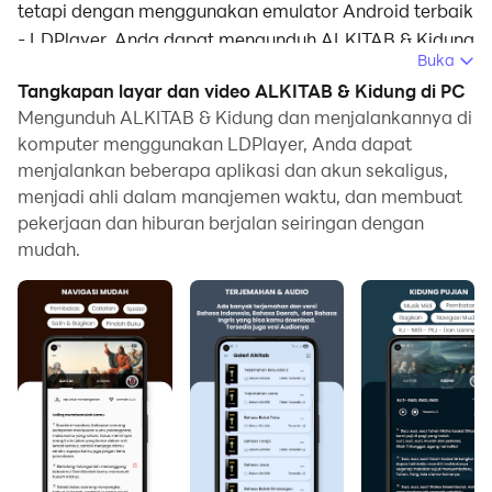
tetapi dengan menggunakan emulator Android terbaik
- LDPlayer, Anda dapat mengunduh ALKITAB & Kidung
Buka
dan menjalankannya di komputer Anda.
Tangkapan layar dan video ALKITAB & Kidung di PC
Dengan menjalankan ALKITAB & Kidung di komputer,
Mengunduh ALKITAB & Kidung dan menjalankannya di
Anda dapat menjelajah dengan jelas di layar yang
komputer menggunakan LDPlayer, Anda dapat
menjalankan beberapa aplikasi dan akun sekaligus,
lebih besar, serta mengendalikan aplikasi dengan
menjadi ahli dalam manajemen waktu, dan membuat
menggunakan mouse dan keyboard jauh lebih cepat
pekerjaan dan hiburan berjalan seiringan dengan
daripada menyentuh layar, dan Anda tidak perlu
mudah.
khawatir tentang kekuatan perangkat Anda.
Berkat fitur multi-instance dan sinkronisasi, Anda juga
dapat menjalankan aplikasi dan akun ganda di
komputer Anda.
Fungsi transfer file antara emulator dan komputer juga
memudahkan berbagi foto, video, dan file.
Unduh ALKITAB & Kidung dan jalankan di komputer