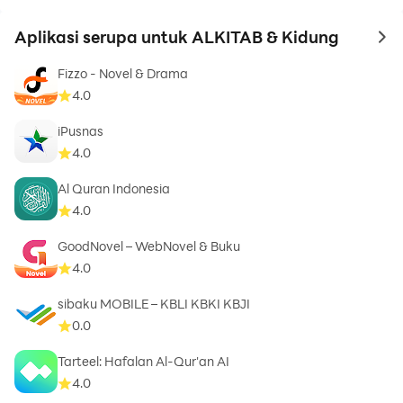
Aplikasi serupa untuk ALKITAB & Kidung
to 
Fizzo - Novel & Drama
4.0
iPusnas
4.0
Al Quran Indonesia
4.0
GoodNovel – WebNovel & Buku
4.0
sibaku MOBILE – KBLI KBKI KBJI
0.0
Tarteel: Hafalan Al-Qur'an AI
4.0