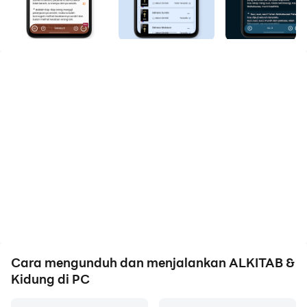
Anda sekarang dan nikmati layar besar dan kualitas
gambar yang tajam untuk versi PC!
ALKITAB dilengkapi dengan Kidung Jemaat,
Nyanyikanlah Kidung Baru, dan Pelengkap Kidung
Jemaat Offline.
Alkitab terdiri dari Kitab Perjanjian Baru dan Perjanjian
Lama yang terdiri dari 66 bagian (39 perjanjian lama
dan 27 perjanjian baru). Alkitab telah dilengkapi
dengan berbagai macam terjemahan seperti Bahasa
daerah, bahasa ingris, dan bahasa indonesia termasuk
Terjemahan versi 2.
Sedangkan kidung pujiannya terdiri dari 20 kidung
selain yang sudah ada secara default yaitu KJ, PKJ,
Cara mengunduh dan menjalankan ALKITAB &
dan NKB
Kidung di PC
Kidung Pujian yang tersedia terdiri dari kidung berhasa
indonesia dan bahasa daerah.