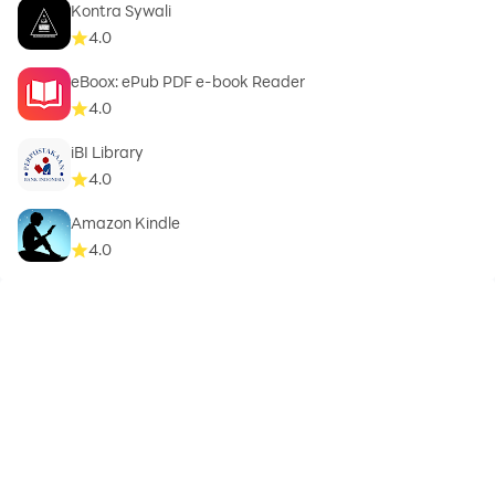
Kontra Sywali
4.0
eBoox: ePub PDF e-book Reader
4.0
iBI Library
4.0
Amazon Kindle
4.0