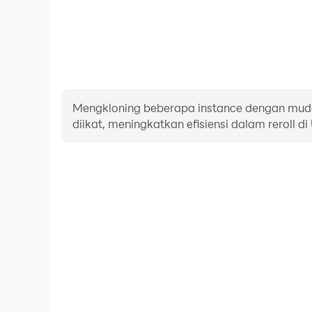
Mengkloning beberapa instance dengan muda
diikat, meningkatkan efisiensi dalam reroll di
FPS tinggi
Dengan dukungan FPS tinggi, grafik game UltraRPG :
dan tindakan lebih mulus, meningkatkan pengal
bermain game UltraRPG : Ginga 