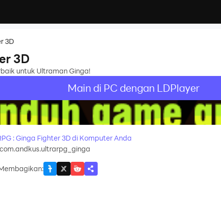
er 3D
er 3D
aik untuk Ultraman Ginga!
Main di PC dengan LDPlayer
PG : Ginga Fighter 3D di Komputer Anda
com.andkus.ultrarpg_ginga
Membagikan
: