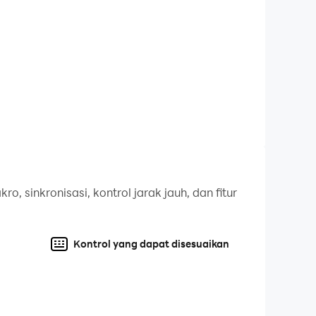
ratis, game hebat Jadilah pemenang
pertarungan ini untuk menunjukkan keahlian
menjamin kualitas permainan terbaik bagi
, sinkronisasi, kontrol jarak jauh, dan fitur
t menyerang dan mengalahkan musuh dengan
Kontrol yang dapat disesuaikan