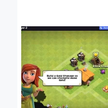
☆ FITUR UltraRPG : Ginga Fighter 3D ☆
- Mudah dimainkan dan dikendalikan.
- Pilih Karakter Dari pahlawan Ginga Legend of
- Dapatkan Xp dan aktifkan lebih banyak pahl
- Lakukan pertempuran spektakuler untuk pah
- Arena interaktif dan animasi 3D realistis mem
- Grafis HD dan gambar beresolusi tinggi di s