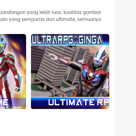
mputer Anda.
pandangan yang lebih luas, kualitas gambar
main yang sempurna dan ultimate, semuanya
kualitas gambar yang tajam untuk versi PC!
ng. Biarkan kamu menjadi pahlawan ultraman
 level dan mereka akan membuatmu lebih sulit
ri masa depan yang tidak diketahui yang
telah kekalahan Dark Lugiel dan pencabutan
na menggunakan Victorium curian untuk