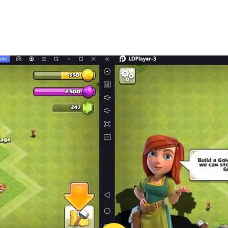
 Ultra
awan ultraman Ginga
lawan Ginga
berikan imersi lengkap!
emua UI, termasuk karakter ultraman Ginga, perpaduan, da