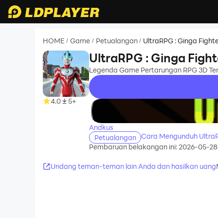
HOME
Game
Petualangan
UltraRPG : Ginga Fight
/
/
/
UltraRPG : Ginga Fight
Legenda Game Pertarungan RPG 3D Terb
4.0
5+
recommend
Andkus
Cara Mengunduh UltraR
Petualangan
Pembaruan belakangan ini: 2026-05-28
Undang teman-teman lain Anda dan hasilkan uang