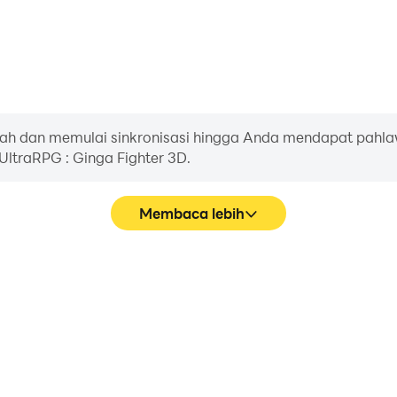
h dan memulai sinkronisasi hingga Anda mendapat pahla
 UltraRPG : Ginga Fighter 3D.
Membaca lebih
 Ginga Fighter 3D lebih halus,
Tangkap dengan mudah perf
aman visual dan pengalaman
Ginga Fighter 3D, membantu
Fighter 3D.
atau berbagi pengalaman d