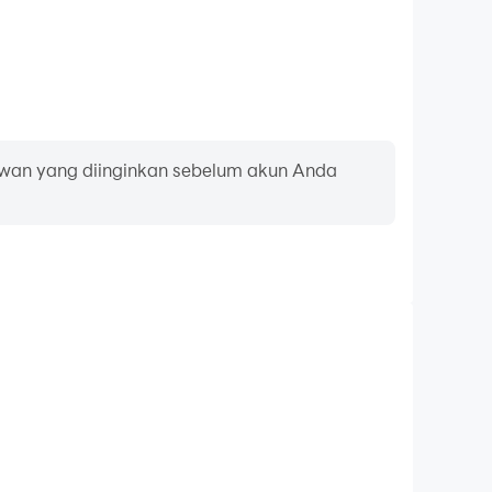
wan yang diinginkan sebelum akun Anda
Perekam Video
orma dan proses gameplay Anda dalam UltraRPG :
 mempelajari dan meningkatkan teknik mengemudi,
an pencapaian bermain game dengan pemain lain.