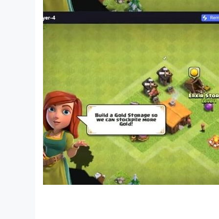
Saatnya bertarung sungguhan denganmu!
Bersenang-senang Dengan UltraRPG: Ginga Fig