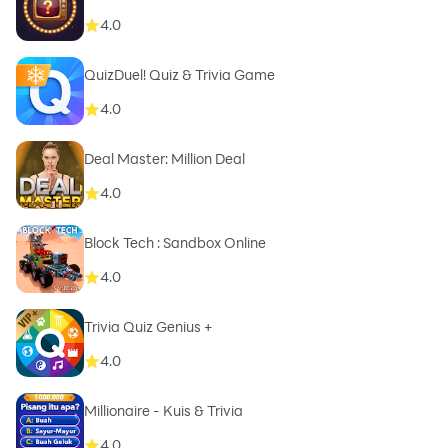
4.0
QuizDuel! Quiz & Trivia Game
4.0
Deal Master: Million Deal
4.0
Block Tech : Sandbox Online
4.0
Trivia Quiz Genius +
4.0
Millionaire - Kuis & Trivia
4.0