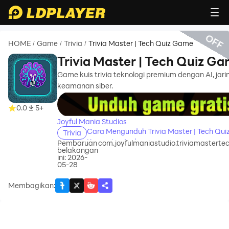
OFF
HOME
Game
Trivia
Trivia Master | Tech Quiz Game
/
/
/
Trivia Master | Tech Quiz G
Game kuis trivia teknologi premium dengan AI, jari
keamanan siber.
recommend
0.0
5+
Joyful Mania Studios
Cara Mengunduh Trivia Master | Tech Qui
Trivia
Komputer Anda
Pembaruan
com.joyfulmaniastudio.triviamastert
belakangan
ini: 2026-
05-28
Membagikan
: