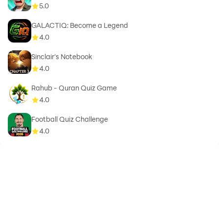
5.0
GALACTIQ: Become a Legend
4.0
Sinclair's Notebook
4.0
Rahub - Quran Quiz Game
4.0
Football Quiz Challenge
4.0