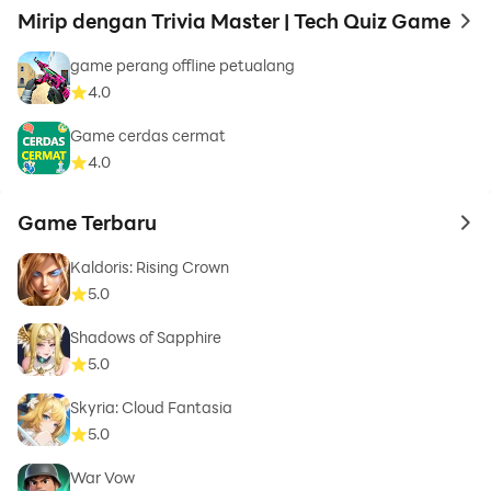
Mirip dengan Trivia Master | Tech Quiz Game
to 
game perang offline petualang
4.0
Game cerdas cermat
4.0
Game Terbaru
to 
Kaldoris: Rising Crown
5.0
Shadows of Sapphire
5.0
Skyria: Cloud Fantasia
5.0
War Vow