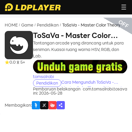
OFF
HOME
Game
Pendidikan
ToSaVa - Master Color Theory
/
/
/
ToSaVa - Master Color
Theory
Tantangan arcade yang dirancang untuk para
seniman. Kuasai ruang warna HSV, RGB, dan
Lab.
recommend
0.0
5+
tomsalrobi
Cara Mengunduh ToSaVa -
Pendidikan
Master Color Theory di Komputer
Pembaruan belakangan
com.tomsalrobi.tosava
ini: 2026-05-28
Anda
Membagikan
: