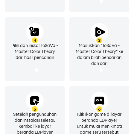
4
3
Pilih dan instal ToSaVa -
Masukkan "ToSaVa -
Master Color Theory
Master Color Theory" ke
dari hasil pencarian
dalam bilah pencarian
dan cari
5
6
Setelah pengunduhan
Klik ikon game di layar
dan instalasi selesai,
beranda LDPlayer
kembali ke layar
untuk mulai menikmati
beranda LDPlayer
game seru tersebut