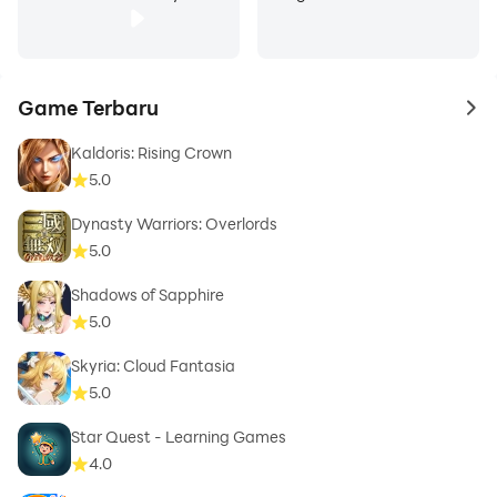
Game Terbaru
to 
Kaldoris: Rising Crown
5.0
Dynasty Warriors: Overlords
5.0
Shadows of Sapphire
5.0
Skyria: Cloud Fantasia
5.0
Star Quest - Learning Games
4.0