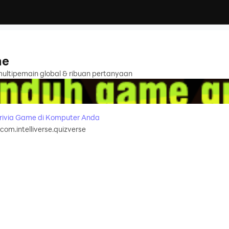
me
 multipemain global & ribuan pertanyaan
rivia Game di Komputer Anda
com.intelliverse.quizverse