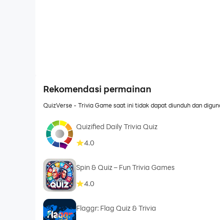
Rekomendasi permainan
QuizVerse - Trivia Game saat ini tidak dapat diunduh dan digun
Quizified Daily Trivia Quiz
4.0
Spin & Quiz – Fun Trivia Games
4.0
Flaggr: Flag Quiz & Trivia