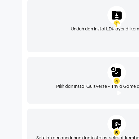
1
Unduh dan instal LDPlayer di ko
4
Pilih dan instal QuizVerse - Trivia Game 
5
Setelah pengunduhan dan instalasi selesai, kemba