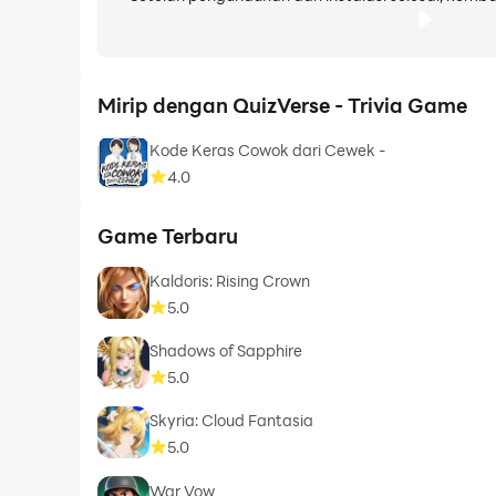
Mirip dengan QuizVerse - Trivia Game
Kode Keras Cowok dari Cewek -
4.0
Game Terbaru
Kaldoris: Rising Crown
5.0
Shadows of Sapphire
5.0
Skyria: Cloud Fantasia
5.0
War Vow