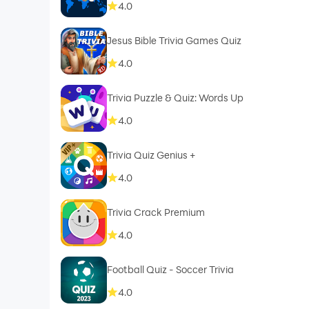
4.0
Jesus Bible Trivia Games Quiz
4.0
Trivia Puzzle & Quiz: Words Up
4.0
Trivia Quiz Genius +
4.0
Trivia Crack Premium
4.0
Football Quiz - Soccer Trivia
4.0