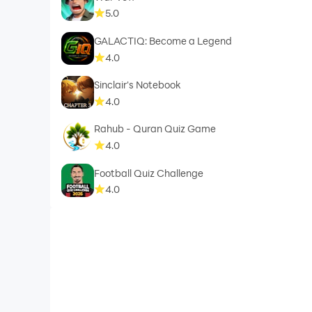
5.0
GALACTIQ: Become a Legend
4.0
Sinclair's Notebook
4.0
Rahub - Quran Quiz Game
4.0
Football Quiz Challenge
4.0