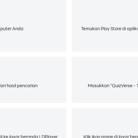
mputer Anda
Temukan Play Store di aplik
dari hasil pencarian
Masukkan "QuizVerse - T
li ke layar beranda LDPlayer
Klik ikon game di layar b