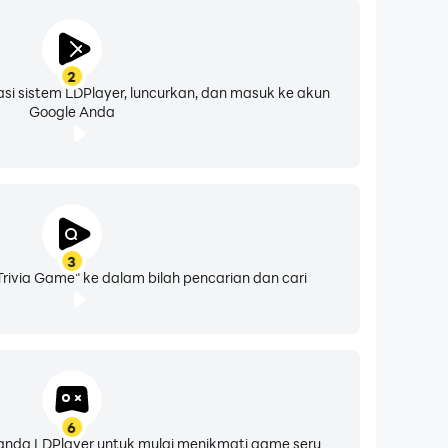
2
asi sistem LDPlayer, luncurkan, dan masuk ke akun
Google Anda
3
rivia Game" ke dalam bilah pencarian dan cari
6
eranda LDPlayer untuk mulai menikmati game seru