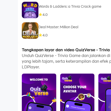
Words & Ladders: a Trivia Crack game
4.0
Deal Master: Million Deal
4.0
Tangkapan layar dan video QuizVerse - Trivi
Unduh QuizVerse - Trivia Game dan jalankan d
yang lebih tajam, serta keterampilan dan efe
LDPlayer.