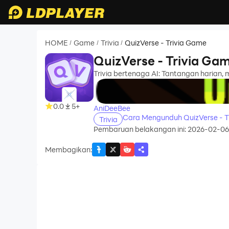
HOME
Game
Trivia
QuizVerse - Trivia Game
/
/
/
QuizVerse - Trivia Ga
Trivia bertenaga AI: Tantangan harian,
recommend
0.0
5+
AniDeeBee
Cara Mengunduh QuizVerse - T
Trivia
Pembaruan belakangan ini: 2026-02-06
Membagikan
: