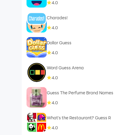
4.0
Charades!
4.0
Dollar Guess
4.0
Word Guess Arena
4.0
Guess The Perfume Brand Names
4.0
What's the Restaurant? Guess R
4.0