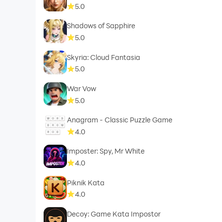
5.0
Shadows of Sapphire
5.0
Skyria: Cloud Fantasia
5.0
War Vow
5.0
Anagram - Classic Puzzle Game
4.0
Imposter: Spy, Mr White
4.0
Piknik Kata
4.0
Decoy: Game Kata Impostor