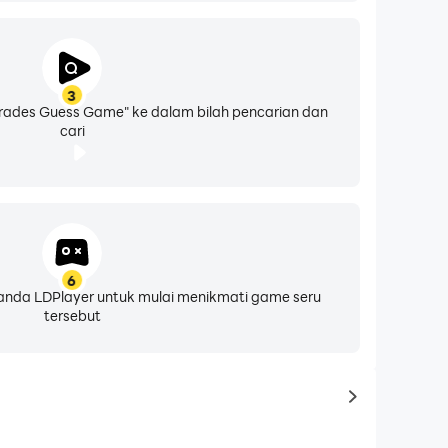
3
ades Guess Game" ke dalam bilah pencarian dan
cari
6
eranda LDPlayer untuk mulai menikmati game seru
tersebut
to latest ga