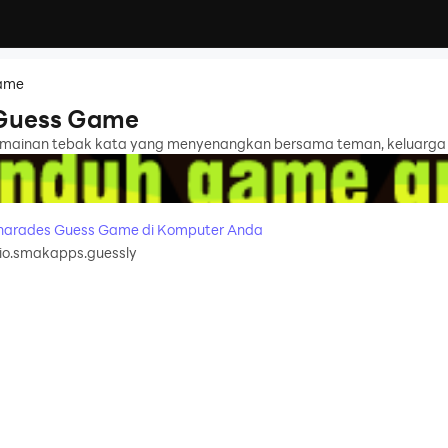
Game
 Guess Game
ermainan tebak kata yang menyenangkan bersama teman, keluarga 
harades Guess Game di Komputer Anda
io.smakapps.guessly