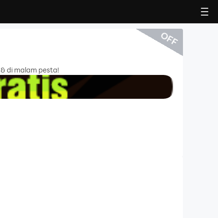
OFF
& di malam pesta!