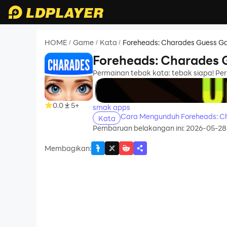
HOME
Game
Kata
Foreheads: Charades Guess 
/
/
/
Foreheads: Charades
Permainan tebak kata: tebak siapa! P
recommend
0.0
5+
smak apps
Cara Mengunduh Foreheads: C
Kata
Pembaruan belakangan ini: 2026-05-28
Membagikan
: