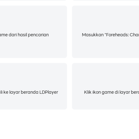
ame dari hasil pencarian
Masukkan "Foreheads: Char
li ke layar beranda LDPlayer
Klik ikon game di layar b