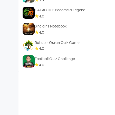
GALACTIQ: Become a Legend
4.0
Sinclair's Notebook
4.0
Rahub - Quran Quiz Game
4.0
Football Quiz Challenge
4.0