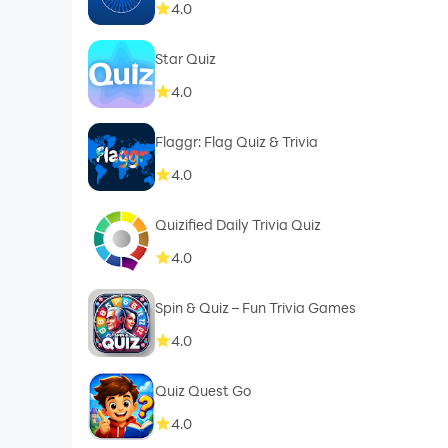
4.0
Star Quiz
4.0
Flaggr: Flag Quiz & Trivia
4.0
Quizified Daily Trivia Quiz
4.0
Spin & Quiz – Fun Trivia Games
4.0
Quiz Quest Go
4.0