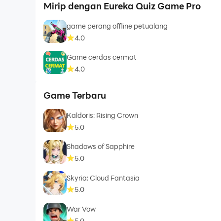
Mirip dengan Eureka Quiz Game Pro
game perang offline petualang
4.0
Game cerdas cermat
4.0
Game Terbaru
Kaldoris: Rising Crown
5.0
Shadows of Sapphire
5.0
Skyria: Cloud Fantasia
5.0
War Vow
5.0