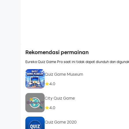
Rekomendasi permainan
Eureka Quiz Game Pro saat ini tidak dapat diunduh dan digunak
Quiz Game Museum
4.0
City Quiz Game
4.0
Quiz Game 2020