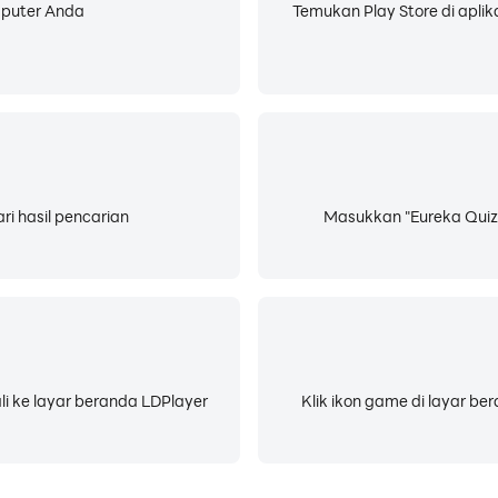
mputer Anda
Temukan Play Store di aplik
ri hasil pencarian
Masukkan "Eureka Quiz 
li ke layar beranda LDPlayer
Klik ikon game di layar b