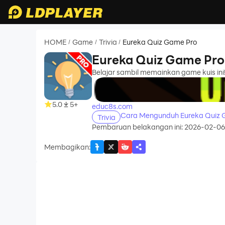
HOME
Game
Trivia
Eureka Quiz Game Pro
/
/
/
Eureka Quiz Game Pro
Belajar sambil memainkan game kuis in
recommend
5.0
5+
educ8s.com
Cara Mengunduh Eureka Quiz 
Trivia
Pembaruan belakangan ini: 2026-02-06
Membagikan
: