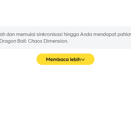
h dan memulai sinkronisasi hingga Anda mendapat pahla
i Dragon Ball: Chaos Dimension.
Membaca lebih
Pa
Ball: Chaos Dimension lebih
Di Dragon Ball: Chaos Dim
an pengalaman visual dan
pergerakan karakter, pem
 Chaos Dimension.
keyboard dan mouse men