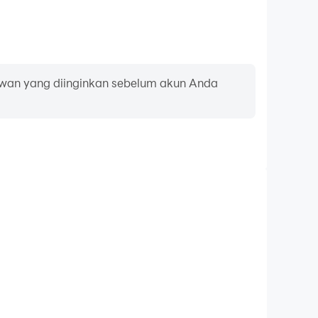
wan yang diinginkan sebelum akun Anda
pan ketik dan tetikus
ension, pemain sering melakukan tindakan seperti
ilihan keterampilan, dan pertarungan, di mana
awarkan pengoperasian yang lebih nyaman dan
responsif.