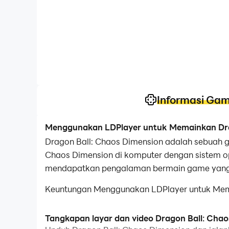
Informasi Ga
Menggunakan LDPlayer untuk Memainkan Drag
Dragon Ball: Chaos Dimension adalah sebuah 
Chaos Dimension di komputer dengan sistem op
mendapatkan pengalaman bermain game yang 
Keuntungan Menggunakan LDPlayer untuk Memai
undian pertama.Anda dapat menggunakannya un
mendapatkan hero yang Anda suka.
Tangkapan layar dan video Dragon Ball: Chao