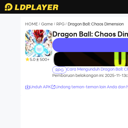
HOME
Game
RPG
Dragon Ball: Chaos Dimension
/
/
/
Dragon Ball: Chaos Di
recommend
5.0
500+
Cara Mengunduh Dragon Ball: C
RPG
Pembaruan belakangan ini: 2025-11-13
c
Unduh APK
Undang teman-teman lain Anda dan h