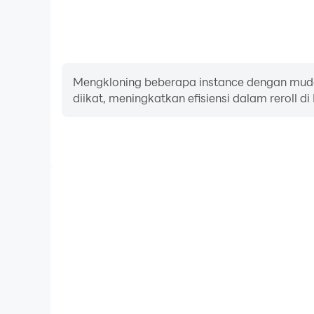
Mengkloning beberapa instance dengan muda
diikat, meningkatkan efisiensi dalam reroll d
FPS tinggi
Dengan dukungan FPS tinggi, grafik game Dragon 
halus, dan tindakan lebih mulus, meningkatk
pengalaman bermain game Dragon Ball: