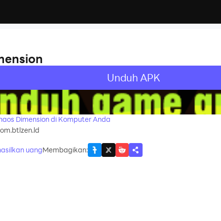
mension
Unduh APK
recommend
haos Dimension di Komputer Anda
om.btlzen.ld
asilkan uang
Membagikan
: