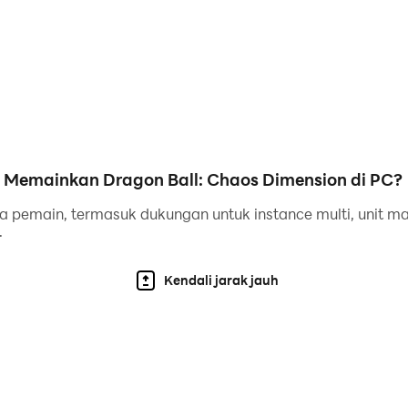
ludes rich story modes and challenge modes.
ayers can unlock new characters and content.
 other players to showcase your skills.
deeply immersive experience.
Memainkan Dragon Ball: Chaos Dimension di PC?
 lifelike fantasy world.
ne is breathtaking.
a pemain, termasuk dukungan untuk instance multi, unit makro
.
Kendali jarak jauh