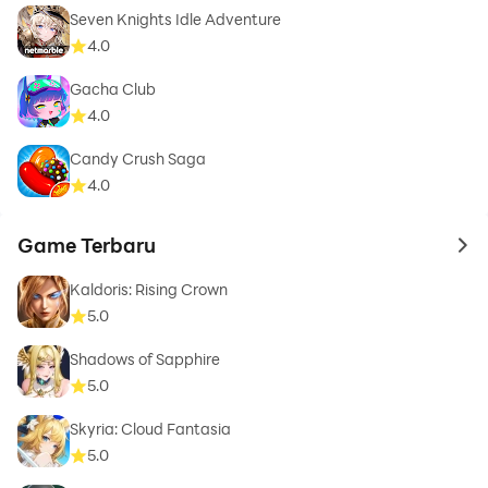
Seven Knights Idle Adventure
4.0
Gacha Club
4.0
Candy Crush Saga
4.0
Game Terbaru
to 
Kaldoris: Rising Crown
5.0
Shadows of Sapphire
5.0
Skyria: Cloud Fantasia
5.0