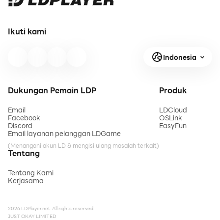
Ikuti kami
Indonesia
Dukungan Pemain LDP
Produk
Email
LDCloud
Facebook
OSLink
Discord
EasyFun
Email layanan pelanggan LDGame
(Menangani akun LD & mengisi ulang masalah terkait)
Tentang
Tentang Kami
Kerjasama
2026 LDPlayer.net. All rights reserved.
JUST OKAY LIMITED