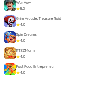
War Vow
5.0
Grim Arcade: Treasure Raid
4.0
Spin Dreams
4.0
RTZZMornin
4.0
Fast Food Entrepreneur
4.0