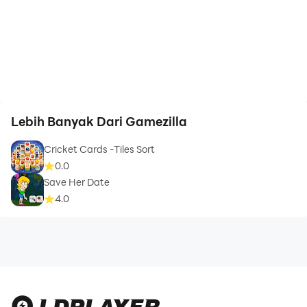
Lebih Banyak Dari Gamezilla
Cricket Cards -Tiles Sort
0.0
Save Her Date
4.0