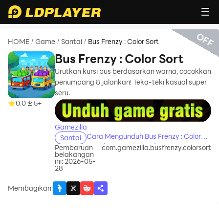
OFF
HOME
Game
Santai
Bus Frenzy : Color Sort
/
/
/
Bus Frenzy : Color Sort
Urutkan kursi bus berdasarkan warna, cocokkan
penumpang & jalankan! Teka-teki kasual super
seru.
recommend
0.0
5+
Gamezilla
Cara Mengunduh Bus Frenzy : Color
Santai
Sort di Komputer Anda
Pembaruan
com.gamezilla.busfrenzy.colorsort
belakangan
ini: 2026-05-
28
Membagikan
: