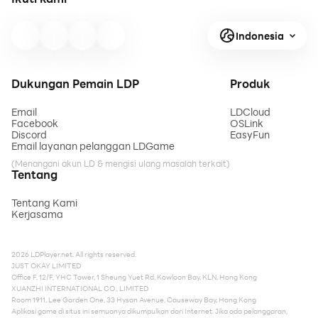
Indonesia
Dukungan Pemain LDP
Produk
Email
LDCloud
Facebook
OSLink
Discord
EasyFun
Email layanan pelanggan LDGame
(Menangani akun LD & mengisi ulang masalah terkait)
Tentang
Tentang Kami
Kerjasama
2026 LDPlayer.net. All rights reserved.
JUST OKAY LIMITED
Office F, 12/F, YHC Tower, 1 Sheung Yuet Rd, Kowloon Bay, KLN, Hong Kong
XUANZHI INTERNATIONAL CO., LIMITED
Room 1911, Lee Garden One, 33 Hysan Avenue, Causeway Bay, Hong Kong
Aplikasi game di situs ini semuanya dikumpulkan dari Internet. Jika ada pelanggaran,