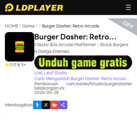
OFF
HOME
Game
Burger Dasher: Retro Arcade
/
/
/
Burger Dasher: Retro
Arcade
Classic 80s Arcade Platformer - Stack Burgers
& Dodge Enemies
recommend
0.0
5+
Lost Leaf Studio
Cara Mengunduh Burger Dasher: Retro Arcade
Pembaruan
com.lostleafstudio.burgerdasher
di Komputer Anda
belakangan ini:
2026-05-28
Membagikan
: